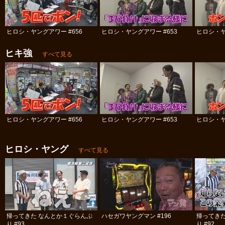
ヒロシ・ヤングアワー #656
ヒロシ・ヤングアワー #653
ヒロシ・ヤ
ヒキ強
すべて見る
ヒロシ・ヤングアワー #656
ヒロシ・ヤングアワー #653
ヒロシ・ヤ
ヒロシ・ヤング
すべて見る
帰ってきた なんとか１ぐらんぷ
ハセガワヤングマン #196
帰ってき
り #93
り #92