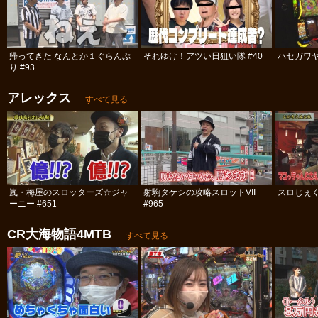
帰ってきた なんとか１ぐらんぷ
それゆけ！アツい日狙い隊 #40
ハセガワヤ
り #93
アレックス
すべて見る
嵐・梅屋のスロッターズ☆ジャ
射駒タケシの攻略スロットVII
スロじぇくと
ーニー #651
#965
CR大海物語4MTB
すべて見る