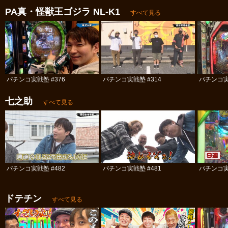
PA真・怪獣王ゴジラ NL‐K1
すべて見る
パチンコ実戦塾 #376
パチンコ実戦塾 #314
パチンコ実
七之助
すべて見る
パチンコ実戦塾 #482
パチンコ実戦塾 #481
パチンコ実
ドテチン
すべて見る