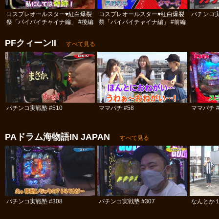
コスプレオールスター♥紅白爆裂
コスプレオールスター♥紅白爆裂
パチンコ実戦
祭「パイパイチャイナ編」 #後編
祭「パイパイチャイナ編」 #前編
PFクィーンII
すべて見る
パチンコ実戦塾 #510
ママパチ #58
ママパチ #
PAドラム海物語IN JAPAN
すべて見る
パチンコ実戦塾 #308
パチンコ実戦塾 #307
なんとか１