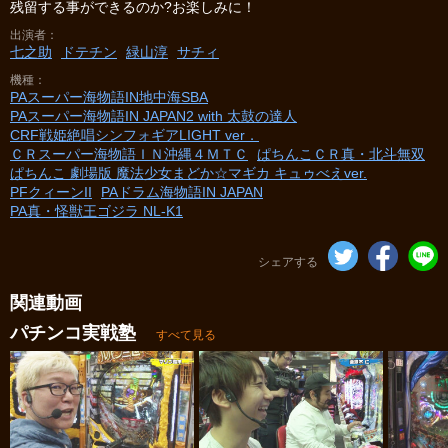
残留する事ができるのか?お楽しみに！
出演者
七之助
ドテチン
緑山淳
サチィ
機種
PAスーパー海物語IN地中海SBA
PAスーパー海物語IN JAPAN2 with 太鼓の達人
CRF戦姫絶唱シンフォギアLIGHT ver．
ＣＲスーパー海物語ＩＮ沖縄４ＭＴＣ
ぱちんこＣＲ真・北斗無双
ぱちんこ 劇場版 魔法少女まどか☆マギカ キュゥべえver.
PFクィーンII
PAドラム海物語IN JAPAN
PA真・怪獣王ゴジラ NL‐K1
シェアする
関連動画
パチンコ実戦塾
すべて見る