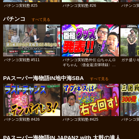
パチンコ実戦塾 #25
パチンコ実戦塾 #26
パチンコ実
パチンコ
すべて見る
パチンコ実戦塾 #511
パチンコ実戦塾外伝 山ちゃんロ
ガチ盛りキ
ギちゃん 〈借金返済弾球録〉
#113
PAスーパー海物語IN地中海SBA
すべて見る
パチンコ実戦塾 #426
パチンコ実戦塾 #425
パチンコ実
PAスーパー海物語IN JAPAN2 with 太鼓の達人