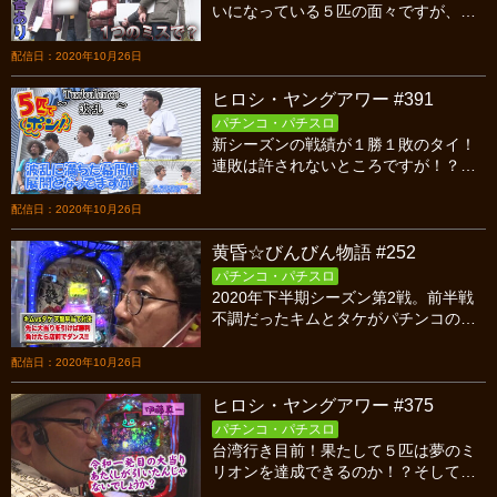
いになっている５匹の面々ですが、２
０２０年一発目の放送では勝利を掴み
たいところではありますが！？気にな
配信日：2020年10月26日
る今年度の風水の発表も？
ヒロシ・ヤングアワー #391
パチンコ・パチスロ
新シーズンの戦績が１勝１敗のタイ！
連敗は許されないところですが！？そ
んななか、なんと久々に遅刻者が！！
その遅刻者とは！？そして、勝利の女
配信日：2020年10月26日
神は微笑んでくれるのか！
黄昏☆びんびん物語 #252
パチンコ・パチスロ
2020年下半期シーズン第2戦。前半戦
不調だったキムとタケがパチンコの天
龍で巻き返しを図る！？ポロとトニー
は罰ゲームをかけた出玉対決！果たし
配信日：2020年10月26日
て、後半戦の結果は？
ヒロシ・ヤングアワー #375
パチンコ・パチスロ
台湾行き目前！果たして５匹は夢のミ
リオンを達成できるのか！？そして、
ここまでの個人成績も発表！大型連休