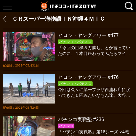
ＣＲスーパー海物語ＩＮ沖縄４ＭＴＣ
ヒロシ・ヤングアワー #477
パチンコ・パチスロ
「今回の目標５万勝ち」とか言ってい
たのに、１本目終わってみたらマイナ
ス４６，５００ポン…果たして目標達
成となるのか？はたまた、このまま大
配信日：2021年05月31日
敗を喫してしまうのか！？
ヒロシ・ヤングアワー #476
パチンコ・パチスロ
今回は久々に第一プラザ西浦和店に戻
ってきた５匹みたいなもん達。大谷翔
平選手張りのパチ、スロの二刀流で勝
利を目指しちゃいます！お楽しみに！
配信日：2021年05月24日
パチンコ実戦塾 #236
パチンコ
「パチンコ実戦塾」第18シーズン4戦