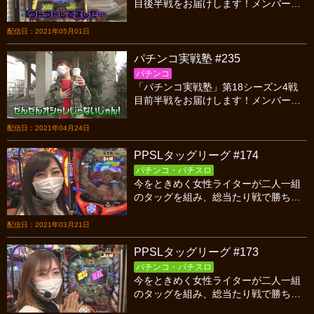
目後半戦をお届けします！メンバー４
人がプラス収支を目指し奮闘中。今シ
ーズンは全員残留する事ができるのか?
配信日：2021年05月01日
お楽しみに！
パチンコ実戦塾 #235
パチンコ
「パチンコ実戦塾」第18シーズン4戦
目前半戦をお届けします！メンバー４
人がプラス収支を目指し立ち回りま
す。今シーズンは全員残留する事がで
配信日：2021年04月24日
きるのか?お楽しみに！
PPSLタッグリーグ #174
パチンコ・パチスロ
今をときめく女性ライターが二人一組
のタッグを組み、総当たり戦で勝ち点
を競い合うバトル！今回はシーズン12
最終戦、手羽先対SとMの後半戦です！
配信日：2021年03月21日
PPSLタッグリーグ #173
パチンコ・パチスロ
今をときめく女性ライターが二人一組
のタッグを組み、総当たり戦で勝ち点
を競い合うバトル！今回はシーズン12