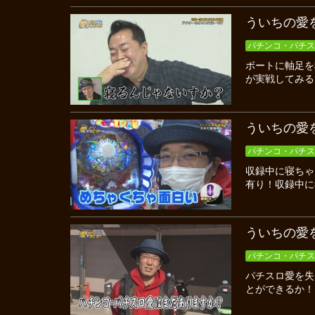
ういちの愛を
パチンコ・パチス
ボートに軸足を
が実戦してみる
ういちの愛を
パチンコ・パチス
収録中に寝ちゃ
有り！収録中に
ういちの愛を
パチンコ・パチス
パチスロ愛を失
とができるか！