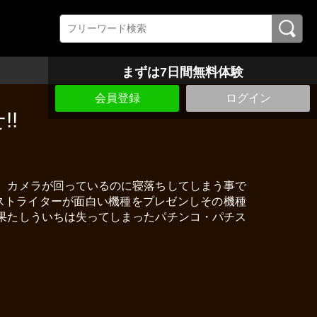
まずは7日間無料体験
会員登録
ログイン
!
」 カメラが回っているのに寝落ちしてしまう事で
ゲストライターが面白い機種をプレゼンしその機種
！果たしういちは失ってしまったパチンコ・パチス