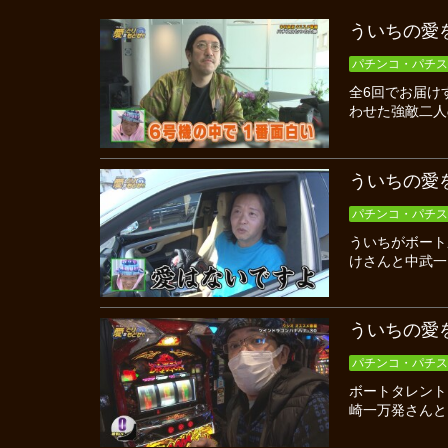
ういちの愛を
パチンコ・パチス
全6回でお届け
わせた強敵二人
ういちの愛を
パチンコ・パチス
ういちがボート
けさんと中武一
ういちの愛を
パチンコ・パチス
ボートタレント
崎一万発さんと