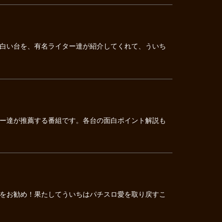
白い台を、有名ライター達が紹介してくれて、ういち
ー達が推薦する番組です。各台の面白ポイント解説も
をお勧め！果たしてういちはパチスロ愛を取り戻すこ