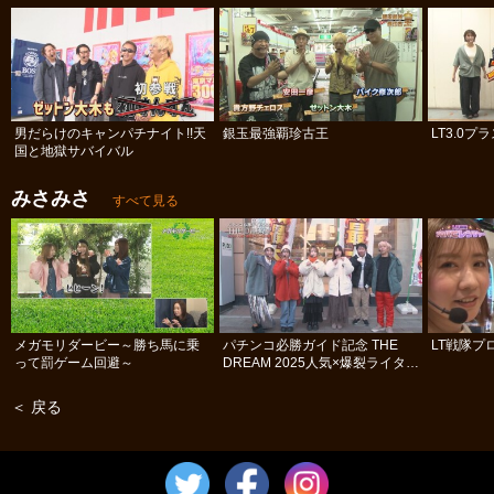
男だらけのキャンパチナイト!!天
銀玉最強覇珍古王
LT3.0
国と地獄サバイバル
みさみさ
すべて見る
メガモリダービー～勝ち馬に乗
パチンコ必勝ガイド記念 THE
LT戦隊プ
って罰ゲーム回避～
DREAM 2025人気×爆裂ライター
決定戦 #1
＜ 戻る