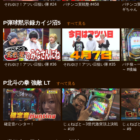
それゆけ！アツい日狙い隊 #24
パチンコ実戦塾 #458
パチンコ
ギちゃん 
#52
P弾球黙示録カイジ沼5
すべて見る
それゆけ！アツい日狙い隊 #36
それゆけ！アツい日狙い隊 #35
パチ狼～一
～ #後編
P北斗の拳 強敵 LT
すべて見る
確定音ハンター！
じぇねばと～3世代激突頂上決戦
じぇねば
～ #10
～ #9