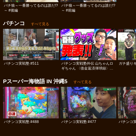
パチ狼～一番勝ってるのは誰だ!?
パチ狼～一番勝ってるのは誰だ!?
～ #後編
～ #前編
パチンコ
すべて見る
パチンコ実戦塾 #511
パチンコ実戦塾外伝 山ちゃんロ
ガチ盛りキ
ギちゃん 〈借金返済弾球録〉
#113
Pスーパー海物語 IN 沖縄5
すべて見る
パチンコ実戦塾 #488
パチンコ実戦塾 #477
パチンコ実