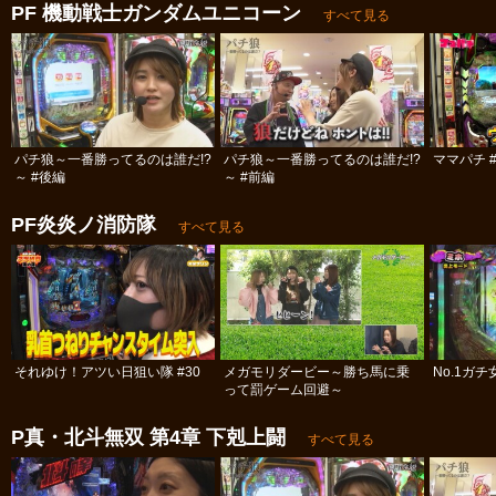
PF 機動戦士ガンダムユニコーン
すべて見る
パチ狼～一番勝ってるのは誰だ!?
パチ狼～一番勝ってるのは誰だ!?
ママパチ #
～ #後編
～ #前編
PF炎炎ノ消防隊
すべて見る
それゆけ！アツい日狙い隊 #30
メガモリダービー～勝ち馬に乗
No.1ガ
って罰ゲーム回避～
P真・北斗無双 第4章 下剋上闘
すべて見る