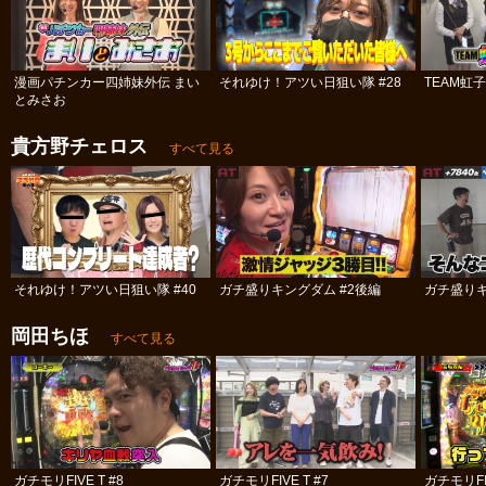
漫画パチンカー四姉妹外伝 まい
それゆけ！アツい日狙い隊 #28
TEAM虹
とみさお
貴方野チェロス
すべて見る
それゆけ！アツい日狙い隊 #40
ガチ盛りキングダム #2後編
ガチ盛りキ
岡田ちほ
すべて見る
ガチモリFIVE T #8
ガチモリFIVE T #7
ガチモリFIV