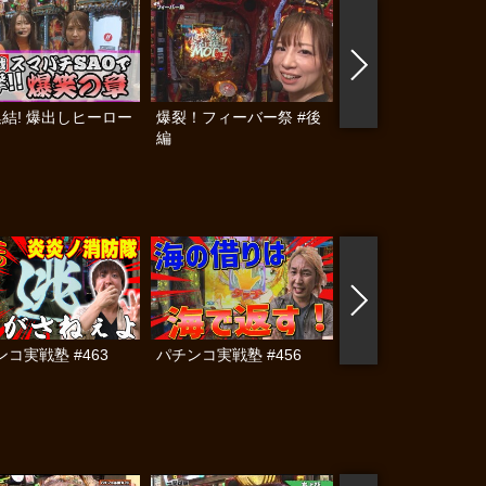
集結! 爆出しヒーロー
爆裂！フィーバー祭 #後
爆裂！フィーバー祭
編
編
コ実戦塾 #463
パチンコ実戦塾 #456
パチンコ実戦塾 #45