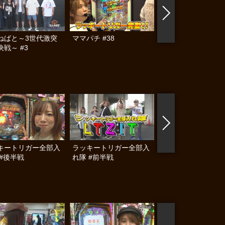
ねばと～3世代激突
ママパチ #38
No.1ガチ女バトル
戦～ #3
キートリガー全部入
ラッキートリガー全部入
パチンコ実戦塾 #42
 #後半戦
れ隊 #前半戦