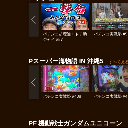
パチンコ超理論！ドテ助
パチンコ実戦塾 #5
ジャイ #57
Pスーパー海物語 IN 沖縄5
すべて見
パチンコ実戦塾 #488
パチンコ実戦塾 #4
PF 機動戦士ガンダムユニコーン