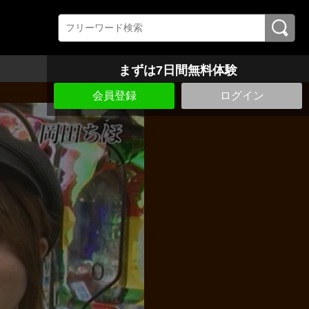
まずは7日間無料体験
会員登録
ログイン