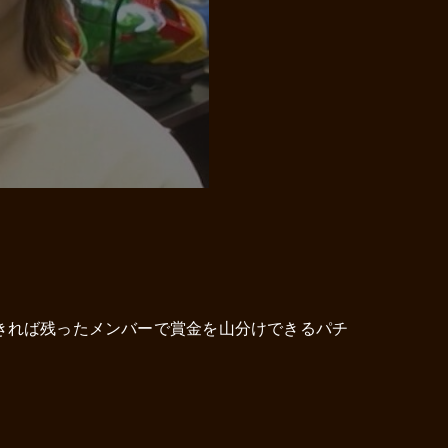
きれば残ったメンバーで賞金を山分けできるパチ