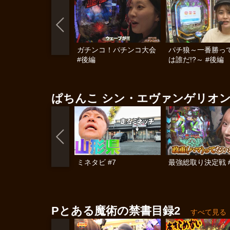
ガチンコ！パチンコ大会
パチ狼～一番勝っ
#後編
は誰だ!?～ #後編
ぱちんこ シン・エヴァンゲリオン T
ミネタビ #7
最強総取り決定戦 
Pとある魔術の禁書目録2
すべて見る