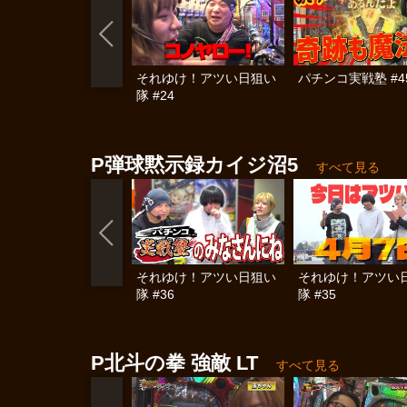
それゆけ！アツい日狙い
パチンコ実戦塾 #4
隊 #24
P弾球黙示録カイジ沼5
すべて見る
それゆけ！アツい日狙い
それゆけ！アツい
隊 #36
隊 #35
P北斗の拳 強敵 LT
すべて見る