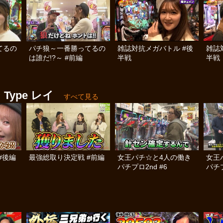
てるの
パチ狼～一番勝ってるの
雑誌対抗メガバトル #後
雑誌
は誰だ!?～ #前編
半戦
半戦
ype レイ
すべて見る
#後編
最強総取り決定戦 #前編
女王パチ☆と4人の働き
女王
パチプロ2nd #6
パチプ