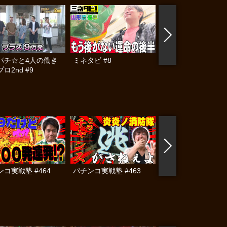
パチ☆と4人の働き
ミネタビ #8
パチンコ実戦塾 #51
ロ2nd #9
コ実戦塾 #464
パチンコ実戦塾 #463
ママパチ #37