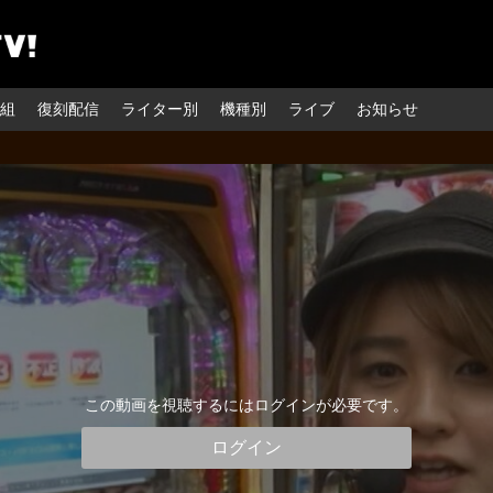
組
復刻配信
ライター別
機種別
ライブ
お知らせ
この動画を視聴するにはログインが必要です。
ログイン