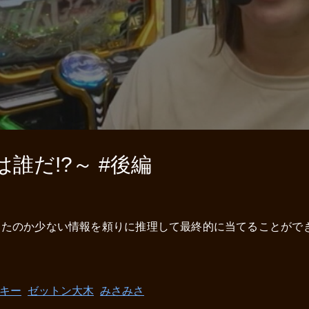
誰だ!?～ #後編
したのか少ない情報を頼りに推理して最終的に当てることがで
キー
ゼットン大木
みさみさ