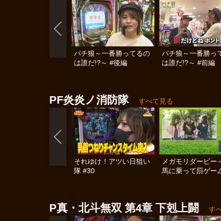
パチ狼～一番勝ってるの
パチ狼～一番勝っ
は誰だ!?～ #後編
は誰だ!?～ #前編
PF炎炎ノ消防隊
すべて見る
それゆけ！アツい日狙い
メガモリダービー
隊 #30
馬に乗って罰ゲー
～
P真・北斗無双 第4章 下剋上闘
す