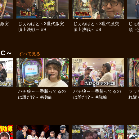
代激突
じぇねばと～3世代激突
じぇねばと～3世代激突
じぇ
頂上決戦～ #9
頂上決戦～ #4
頂上決
C～
すべて見る
パチ狼～一番勝ってるの
パチ狼～一番勝ってるの
ラッ
は誰だ!?～ #後編
は誰だ!?～ #前編
れ隊