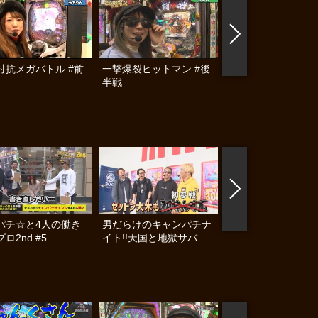
対抗メガバトル #前
一撃爆裂ヒットマン #後
一撃爆裂ヒットマン
半戦
半戦
パチ☆と4人の働き
男だらけのキャンパチナ
極上！パチンコ合宿
ロ2nd #5
イト!!天国と地獄サバイ
後編
バル