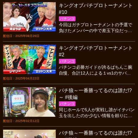
キングオブパチプロトーナメント
#10
パチンコ
今回はガチプロトーナメントの予選で
負けたメンバーの中で差玉下位だった
岡田ちほ・ゼットン大木の2名を招集
配信日：2025年08月26日
し、不名誉なワーストパチプロを決め
キングオブパチプロトーナメント
るスピンオフ企画です。
#2
パチンコ
パチンコ必勝ガイドが誇るぱちんこ腕
自慢、合計12人による１vs1のサバイ
バルトーナメントが開幕。予選2試合目
配信日：2025年04月22日
はゼットン大木vsレイリーによるベテ
パチ狼～一番勝ってるのは誰だ!?
ラン対決が実現！
～ #後編
パチンコ
同じホールで5人が実戦し誰がイチバン
玉を出したのか少ない情報を頼りに推
理して最終的に当てることができれば
配信日：2025年02月12日
残ったメンバーで賞金を山分けできる
パチ狼～一番勝ってるのは誰だ!?
パチンコ×人狼ゲーム。