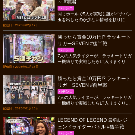
～ #前編
パチンコ
同じホールで5人が実戦し誰がイチバン
玉を出したのか少ない情報を頼りに推
理して最終的に当てることができれば
配信日：2025年02月12日
残ったメンバーで賞金を山分けできる
勝ったら賞金10万円!? ラッキート
パチンコ×人狼ゲーム。
リガーSEVEN #後半戦
パチンコ
7人の人気ライターが、ラッキートリガ
ー機縛りで実戦したらLT入りまくりで
大乱戦!! ラッキートリガーの爆発力を
配信日：2025年01月15日
遺憾なく発揮したのは誰だ!?
勝ったら賞金10万円!? ラッキート
リガーSEVEN #前半戦
パチンコ
7人の人気ライターが、ラッキートリガ
ー機縛りで実戦したらLT入りまくりで
大乱戦!! ラッキートリガーの爆発力を
配信日：2025年01月15日
遺憾なく発揮したのは誰だ!?
LEGEND OF LEGEND 最強レジ
ェンドライターバトル #後半戦
パチンコ