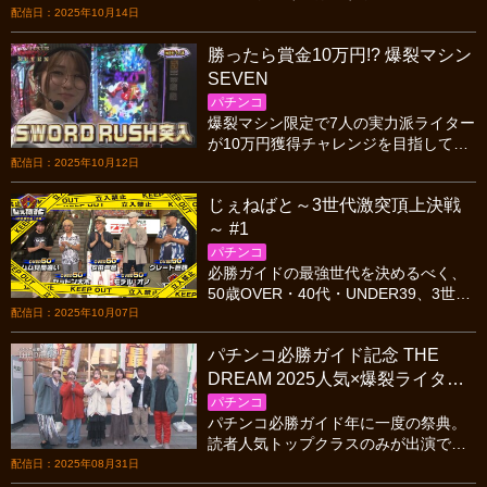
しい状況の中でも良台を掴んだ5人。あ
配信日：2025年10月14日
とは出玉さえついてくれば…。意地の
勝ったら賞金10万円!? 爆裂マシン
後半戦がスタート!!
SEVEN
パチンコ
爆裂マシン限定で7人の実力派ライター
が10万円獲得チャレンジを目指して実
戦勝負！果たして、見事勝利を掴むの
配信日：2025年10月12日
は誰なのか！？
じぇねばと～3世代激突頂上決戦
～ #1
パチンコ
必勝ガイドの最強世代を決めるべく、
50歳OVER・40代・UNDER39、3世代
が5人チームで戦う新企画。初陣はベテ
配信日：2025年10月07日
ランチーム、老獪な立ち回りで勝利を
パチンコ必勝ガイド記念 THE
掴め!!
DREAM 2025人気×爆裂ライター
決定戦 #1
パチンコ
パチンコ必勝ガイド年に一度の祭典。
読者人気トップクラスのみが出演でき
る記念企画。
配信日：2025年08月31日