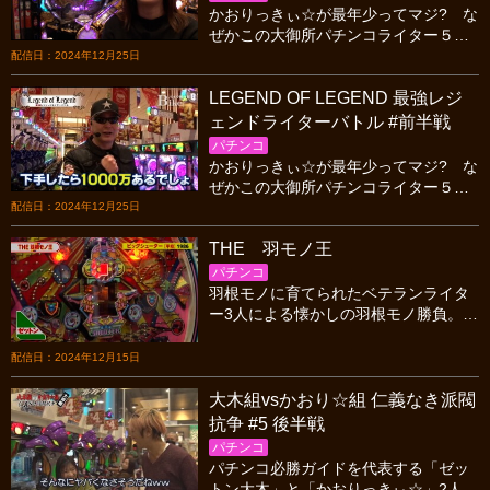
かおりっきぃ☆が最年少ってマジ? な
ぜかこの大御所パチンコライター５人
が集まると玉が出るんです。レジェン
配信日：2024年12月25日
ドの名に恥じぬ結果に期待してご覧く
LEGEND OF LEGEND 最強レジ
ださい！
ェンドライターバトル #前半戦
パチンコ
かおりっきぃ☆が最年少ってマジ? な
ぜかこの大御所パチンコライター５人
が集まると玉が出るんです。レジェン
配信日：2024年12月25日
ドの名に恥じぬ結果に期待してご覧く
THE 羽モノ王
ださい！
パチンコ
羽根モノに育てられたベテランライタ
ー3人による懐かしの羽根モノ勝負。ゲ
ームセンターにもかかわらず、普段の
稼働よりも真剣な表情なのは、誰より
配信日：2024年12月15日
も愛するが故!?
大木組vsかおり☆組 仁義なき派閥
抗争 #5 後半戦
パチンコ
パチンコ必勝ガイドを代表する「ゼッ
トン大木」と「かおりっきぃ☆」2人の