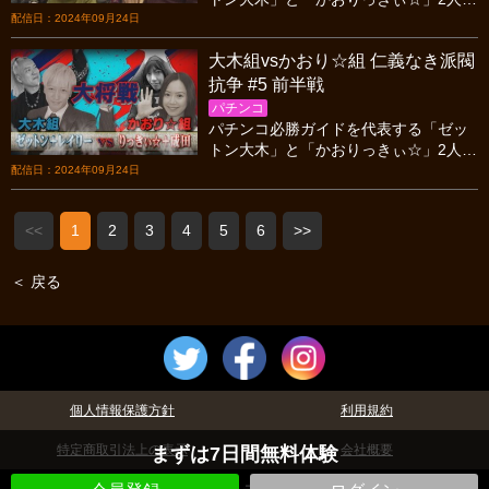
ライターが各陣を率いて出玉バトルを
配信日：2024年09月24日
敢行! 大将戦として真打が登場する最終
大木組vsかおり☆組 仁義なき派閥
回!!
抗争 #5 前半戦
パチンコ
パチンコ必勝ガイドを代表する「ゼッ
トン大木」と「かおりっきぃ☆」2人の
ライターが各陣を率いて出玉バトルを
配信日：2024年09月24日
敢行! 大将戦として真打が登場する最終
回!!
<<
1
2
3
4
5
6
>>
＜ 戻る
個人情報保護方針
利用規約
特定商取引法上の表示
会社概要
まずは7日間無料体験