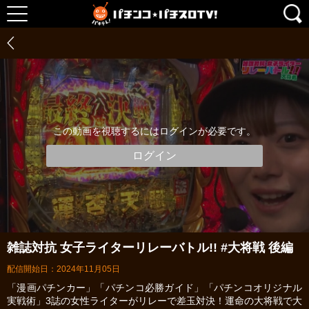
この動画を視聴するにはログインが必要です。
ログイン
雑誌対抗 女子ライターリレーバトル!! #大将戦 後編
配信開始日：2024年11月05日
「漫画パチンカー」「パチンコ必勝ガイド」「パチンコオリジナル
実戦術」3誌の女性ライターがリレーで差玉対決！運命の大将戦で大