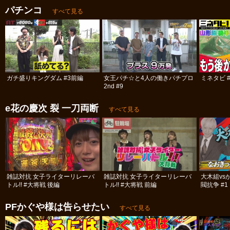
パチンコ
すべて見る
ガチ盛りキングダム #3前編
女王パチ☆と4人の働きパチプロ
ミネタビ #
2nd #9
e花の慶次 裂 一刀両断
すべて見る
雑誌対抗 女子ライターリレーバ
雑誌対抗 女子ライターリレーバ
大木組vs
トル!! #大将戦 後編
トル!! #大将戦 前編
閥抗争 #1
PFかぐや様は告らせたい
すべて見る