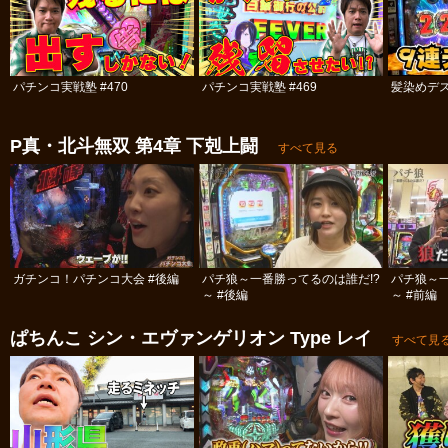
パチンコ実戦塾 #470
パチンコ実戦塾 #469
髪染めデス
P真・北斗無双 第4章 下剋上闘
すべて見る
ガチンコ！パチンコ大会 #後編
パチ狼～一番勝ってるのは誰だ!?
パチ狼～一
～ #後編
～ #前編
ぱちんこ シン・エヴァンゲリオン Type レイ
すべて見