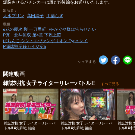
爆裂させるパチンカーは誰だ!?後編をお送りいたします。
出演者
大水プリン
髙田純子
工藤らぎ
機種
e花の慶次 裂 一刀両断
PFかぐや様は告らせたい
P真・北斗無双 第4章 下剋上闘
ぱちんこ シン・エヴァンゲリオン Type レイ
P弾球黙示録カイジ沼5
シェアする
関連動画
雑誌対抗 女子ライターリレーバトル!!
すべて見る
雑誌対抗 女子ライターリレーバ
雑誌対抗 女子ライターリレーバ
雑誌対抗
トル!! #先鋒戦 前編
トル!! #先鋒戦 後編
トル!! #