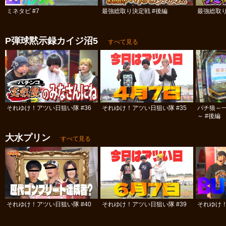
ミネタビ #7
最強総取り決定戦 #後編
最強総取り
P弾球黙示録カイジ沼5
すべて見る
それゆけ！アツい日狙い隊 #36
それゆけ！アツい日狙い隊 #35
パチ狼～一
～ #後編
大水プリン
すべて見る
それゆけ！アツい日狙い隊 #40
それゆけ！アツい日狙い隊 #39
それゆけ！