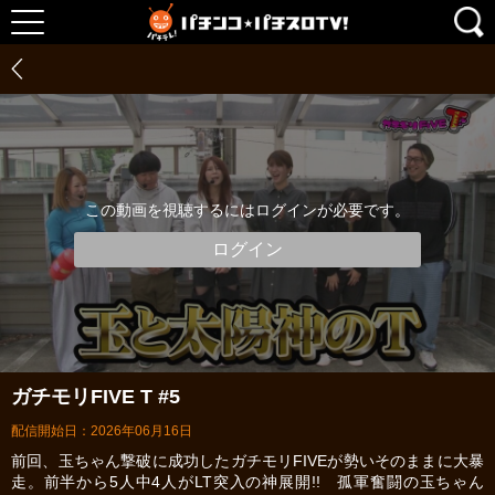
この動画を視聴するにはログインが必要です。
ログイン
ガチモリFIVE T #5
配信開始日：2026年06月16日
前回、玉ちゃん撃破に成功したガチモリFIVEが勢いそのままに大暴
走。前半から5人中4人がLT突入の神展開!! 孤軍奮闘の玉ちゃん