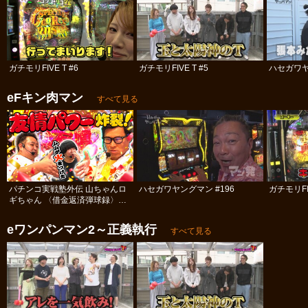
ガチモリFIVE T #6
ガチモリFIVE T #5
ハセガワヤ
eFキン肉マン
すべて見る
パチンコ実戦塾外伝 山ちゃんロ
ハセガワヤングマン #196
ガチモリFIV
ギちゃん 〈借金返済弾球録〉
#112
eワンパンマン2～正義執行
すべて見る