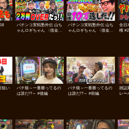
58
パチンコ実戦塾外伝 山ち
パチンコ実戦塾外伝 山ち
全日
ゃんロギちゃん 〈借金返
ゃんロギちゃん 〈借金返
権 #2
済弾球録〉 #52
済弾球録〉 #48
日狙い
パチ狼～一番勝ってるの
パチ狼～一番勝ってるの
雑誌
は誰だ!?～ #後編
は誰だ!?～ #前編
レーバ
編