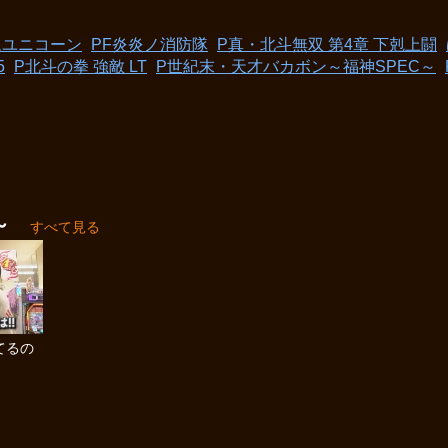
ムユニコーン
PF炎炎ノ消防隊
P真・北斗無双 第4章 下剋上闘
5
P北斗の拳 強敵 LT
P世紀末・天才バカボン～福神SPEC～
～
すべて見る
てるの