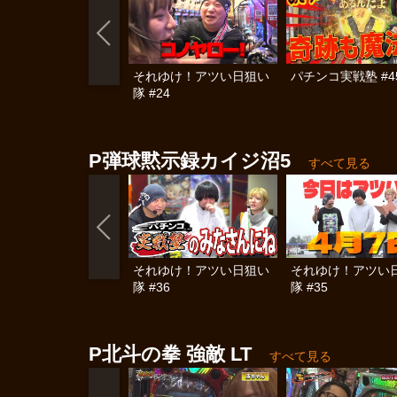
それゆけ！アツい日狙い
パチンコ実戦塾 #4
隊 #24
P弾球黙示録カイジ沼5
すべて見る
それゆけ！アツい日狙い
それゆけ！アツい
隊 #36
隊 #35
P北斗の拳 強敵 LT
すべて見る