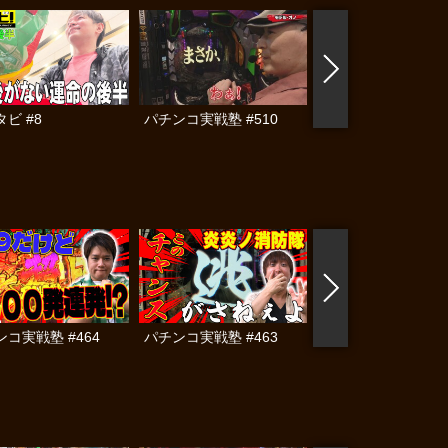
ビ #8
パチンコ実戦塾 #510
パチンコ実戦塾外伝
ゃんロギちゃん 〈
済弾球録〉 #112
コ実戦塾 #464
パチンコ実戦塾 #463
ママパチ #37