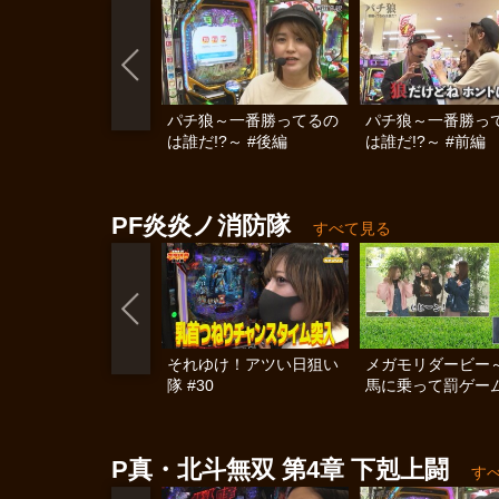
パチ狼～一番勝ってるの
パチ狼～一番勝っ
は誰だ!?～ #後編
は誰だ!?～ #前編
PF炎炎ノ消防隊
すべて見る
それゆけ！アツい日狙い
メガモリダービー
隊 #30
馬に乗って罰ゲー
～
P真・北斗無双 第4章 下剋上闘
す