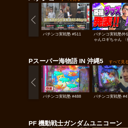
パチンコ実戦塾 #511
パチンコ実戦塾外伝
ゃんロギちゃん 〈
済弾球録〉 #113
Pスーパー海物語 IN 沖縄5
すべて見
パチンコ実戦塾 #488
パチンコ実戦塾 #4
PF 機動戦士ガンダムユニコーン