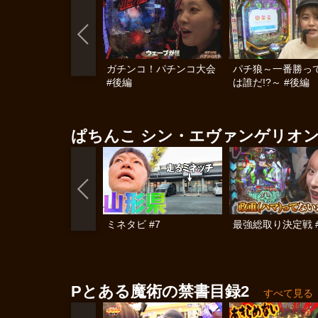
ガチンコ！パチンコ大会
パチ狼～一番勝っ
#後編
は誰だ!?～ #後編
ぱちんこ シン・エヴァンゲリオン T
ミネタビ #7
最強総取り決定戦 
Pとある魔術の禁書目録2
すべて見る