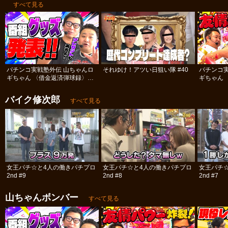
すべて見る
パチンコ実戦塾外伝 山ちゃんロ
それゆけ！アツい日狙い隊 #40
パチンコ
ギちゃん 〈借金返済弾球録〉
ギちゃん 
#113
#112
バイク修次郎
すべて見る
女王パチ☆と4人の働きパチプロ
女王パチ☆と4人の働きパチプロ
女王パチ
2nd #9
2nd #8
2nd #7
山ちゃんボンバー
すべて見る