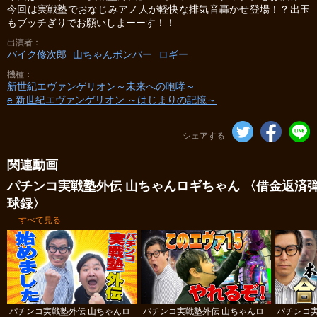
今回は実戦塾でおなじみアノ人が軽快な排気音轟かせ登場！？出玉
もブッチぎりでお願いしまーーす！！
出演者
バイク修次郎
山ちゃんボンバー
ロギー
機種
新世紀エヴァンゲリオン～未来への咆哮～
e 新世紀エヴァンゲリオン ～はじまりの記憶～
シェアする
関連動画
パチンコ実戦塾外伝 山ちゃんロギちゃん 〈借金返済
球録〉
すべて見る
パチンコ実戦塾外伝 山ちゃんロ
パチンコ実戦塾外伝 山ちゃんロ
パチンコ