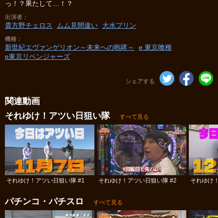
っ！？果たして…！？
出演者
貴方野チェロス
ムム見間違い
大水プリン
機種
新世紀エヴァンゲリオン～未来への咆哮～
e 東京喰種
e東京リベンジャーズ
シェアする
関連動画
それゆけ！アツい日狙い隊
すべて見る
それゆけ！アツい日狙い隊 #1
それゆけ！アツい日狙い隊 #2
それゆけ！
パチンコ・パチスロ
すべて見る