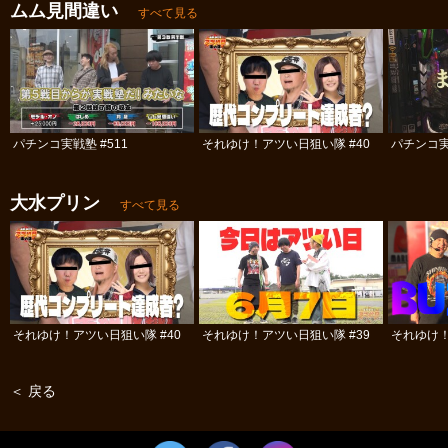
ムム見間違い
すべて見る
パチンコ実戦塾 #511
それゆけ！アツい日狙い隊 #40
パチンコ実
大水プリン
すべて見る
それゆけ！アツい日狙い隊 #40
それゆけ！アツい日狙い隊 #39
それゆけ！
＜ 戻る