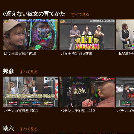
e冴えない彼女の育てかた
すべて見る
LT女王決定戦 #後編
LT女王決定戦 #前編
TEAM虹
邦彦
すべて見る
パチンコ実戦塾 #511
パチンコ実戦塾 #510
パチンコ実
助六
すべて見る