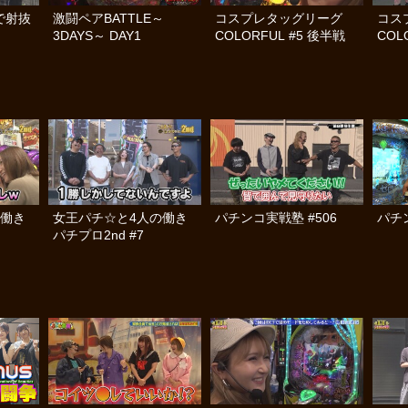
で射抜
激闘ペアBATTLE～
コスプレタッグリーグ
コス
3DAYS～ DAY1
COLORFUL #5 後半戦
COL
の働き
女王パチ☆と4人の働き
パチンコ実戦塾 #506
パチン
パチプロ2nd #7