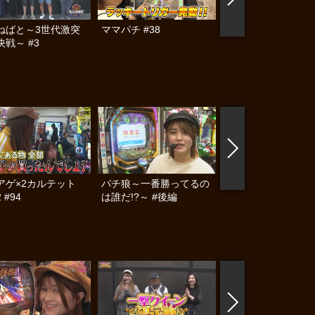
ねばと～3世代激突
ママパチ #38
No.1ガチ女バトル
戦～ #3
アゲ×2カルテット
パチ狼～一番勝ってるの
パチ狼～一番勝って
 #94
は誰だ!?～ #後編
は誰だ!?～ #前編