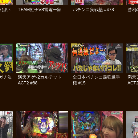
日狙い
TEAM虹子VS雷電一家
パチンコ実戦塾 #478
勝利
ガチ決
満天アゲ×2カルテット
全日本パチンコ最強選手
満天
ACT2 #88
権 #15
ACT2