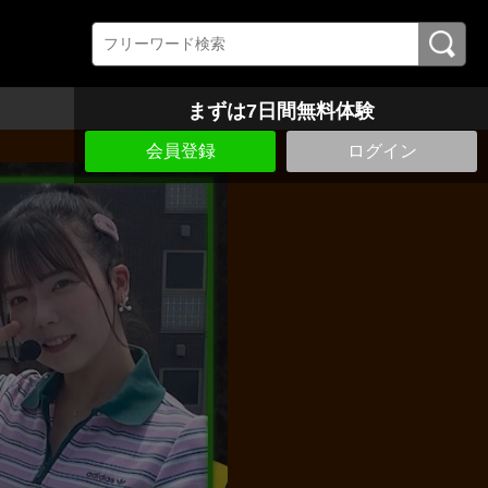
まずは7日間無料体験
会員登録
ログイン