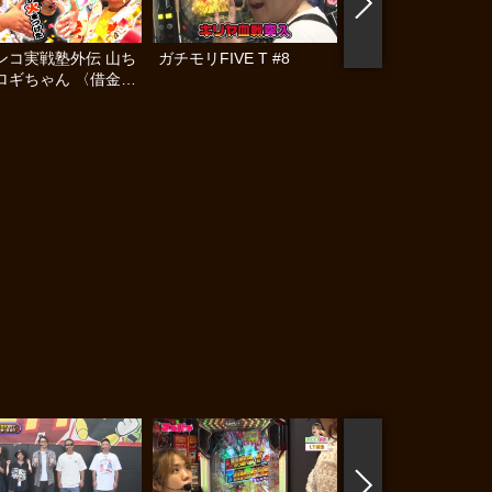
ンコ実戦塾外伝 山ち
ガチモリFIVE T #8
ママパチ #58
ロギちゃん 〈借金返
録〉 #112