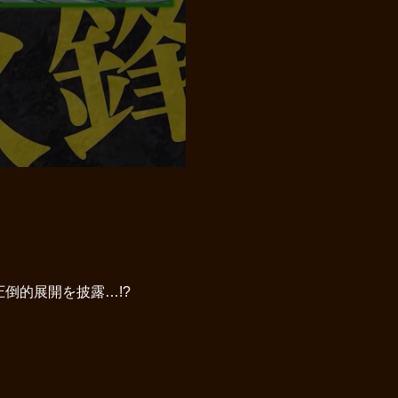
倒的展開を披露…!?