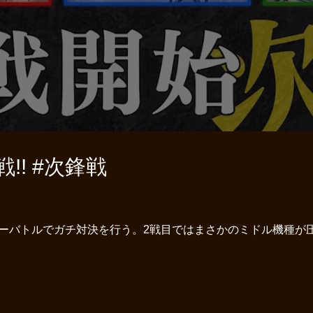
!! #次鋒戦
ーバトルでガチ対決を行う。2戦目ではまさかのミドル機種が圧