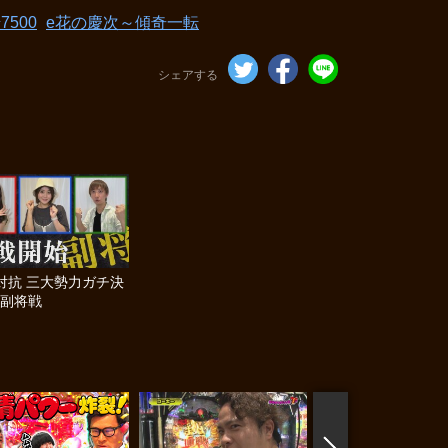
7500
e花の慶次～傾奇一転
シェアする
対抗 三大勢力ガチ決
 #副将戦