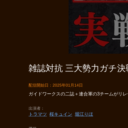
雑誌対抗 三大勢力ガチ決戦
配信開始日：2025年01月14日
ガイドワークスの二誌＋連合軍の3チームがリレ
出演者
トラマツ
桜キュイン
堀江りほ