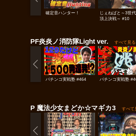
確定音ハンター！
じぇねばと～3世
頂上決戦～ #10
PF炎炎ノ消防隊Light ver.
すべて見る
パチンコ実戦塾 #464
パチンコ実戦塾 #4
P 魔法少女まどか☆マギカ3
すべて