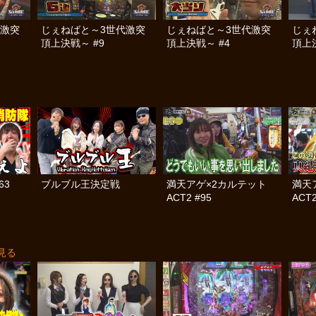
代激突
じぇねばと～3世代激突
じぇねばと～3世代激突
じぇ
頂上決戦～ #9
頂上決戦～ #4
頂上決
63
ブルブル王決定戦
満天アゲ×2カルテット
満天
ACT2 #95
ACT2
見る