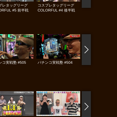
プレタッグリーグ
コスプレタッグリーグ
コスプレタッグリー
ORFUL #5 前半戦
COLORFUL #4 後半戦
COLORFUL #4 前
コ実戦塾 #505
パチンコ実戦塾 #504
パチンコ実戦塾 #50