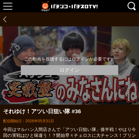
この動画を視聴するにはログインが必要です。
ログイン
それゆけ！アツい日狙い隊 #36
配信開始日：2026年05月31日
今回はマルハン入間店さんで「アツい日狙い隊」後半戦！やはり今
回の実戦はひと味違う！？開始早々チェロスに大チャンス！プリン