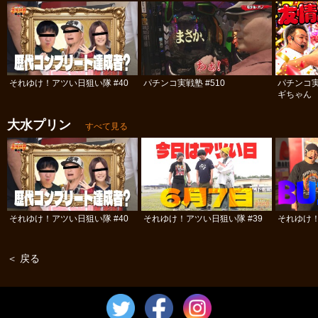
それゆけ！アツい日狙い隊 #40
パチンコ実戦塾 #510
パチンコ
ギちゃん 
#112
大水プリン
すべて見る
それゆけ！アツい日狙い隊 #40
それゆけ！アツい日狙い隊 #39
それゆけ！
＜ 戻る