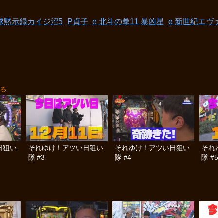
球黙示録カイジ沼5
P貞子
e 北斗の拳11 暴凶星
e 新世紀エ
る
日狙い
それゆけ！アツい日狙い
それゆけ！アツい日狙い
それ
隊 #3
隊 #4
隊 #5