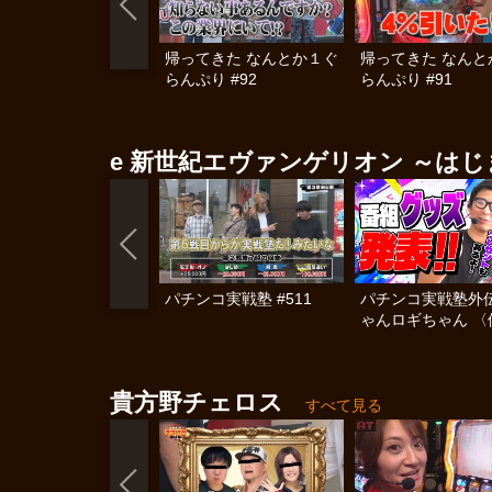
帰ってきた なんとか１ぐ
帰ってきた なんと
らんぷり #92
らんぷり #91
e 新世紀エヴァンゲリオン ～は
パチンコ実戦塾 #511
パチンコ実戦塾外伝
ゃんロギちゃん 〈
済弾球録〉 #113
貴方野チェロス
すべて見る