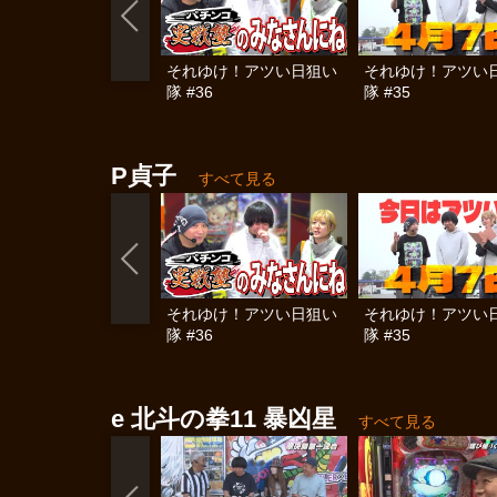
それゆけ！アツい日狙い
それゆけ！アツい
隊 #36
隊 #35
P貞子
すべて見る
それゆけ！アツい日狙い
それゆけ！アツい
隊 #36
隊 #35
e 北斗の拳11 暴凶星
すべて見る