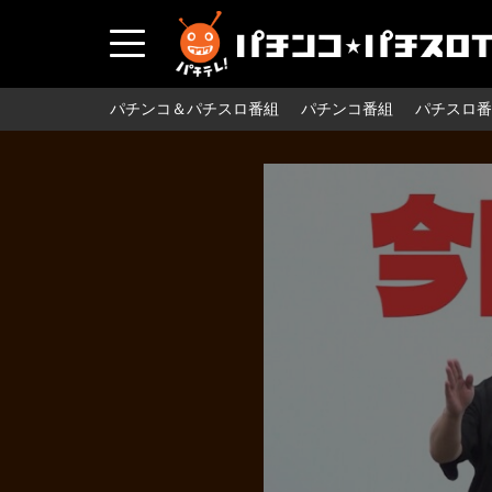
パチンコ＆パチスロ番組
パチンコ番組
パチスロ番