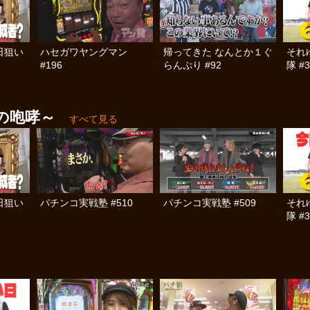
日狙い
ハセガワヤングマン
帰ってきた なんとか１ぐ
それ
#196
らんぷり #92
隊 #3
の咆哮～
すべて見る
日狙い
パチンコ実戦塾 #510
パチンコ実戦塾 #509
それ
隊 #3