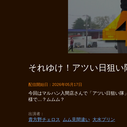
それゆけ！アツい日狙い隊 
配信開始日：2026年05月17日
今回はマルハン入間店さんで「アツい日狙い隊
様で…？ムムム？
出演者
貴方野チェロス
ムム見間違い
大水プリン