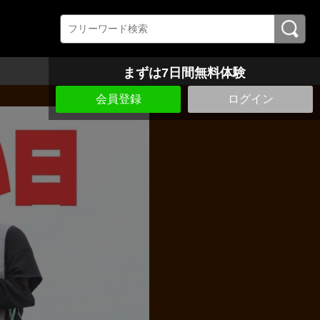
まずは7日間無料体験
会員登録
ログイン