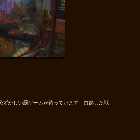
恥ずかしい罰ゲームが待っています。白熱した戦