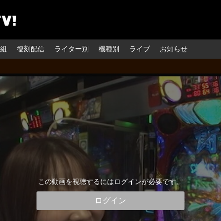
組
復刻配信
ライター別
機種別
ライブ
お知らせ
この動画を視聴するにはログインが必要です。
ログイン