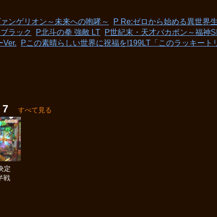
ヴァンゲリオン～未来への咆哮～
P Re:ゼロから始める異世界生活
 ブラック
P北斗の拳 強敵 LT
P世紀末・天才バカボン～福神S
er.
Pこの素晴らしい世界に祝福を!199LT「このラッキート
7
すべて見る
決定
前半戦