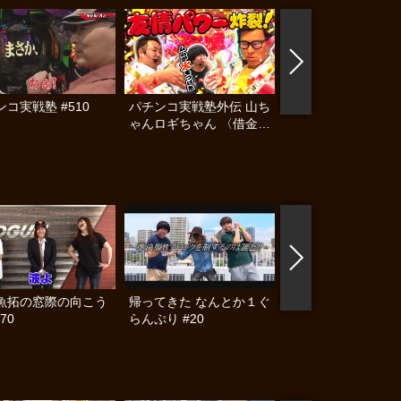
コ実戦塾 #510
パチンコ実戦塾外伝 山ち
ガチモリFIVE T #8
ゃんロギちゃん 〈借金返
済弾球録〉 #112
魚拓の窓際の向こう
帰ってきた なんとか１ぐ
満天アゲ×2カル
70
らんぷり #20
ACT2 #48