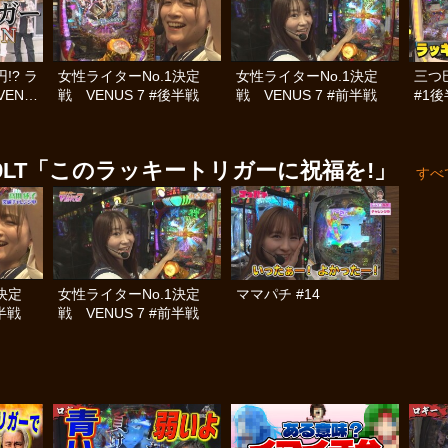
!? ラ
女性ライターNo.1決定
女性ライターNo.1決定
三つ
EN #
戦 VENUS 7 #後半戦
戦 VENUS 7 #前半戦
#1
9LT「このラッキートリガーに祝福を!」
すべ
決定
女性ライターNo.1決定
ママパチ #14
後半戦
戦 VENUS 7 #前半戦