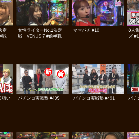
決定
女性ライターNo.1決定
ママパチ #10
8人
後半戦
戦 VENUS 7 #前半戦
ズ #1
日狙い
パチンコ実戦塾 #495
パチンコ実戦塾 #491
パチン