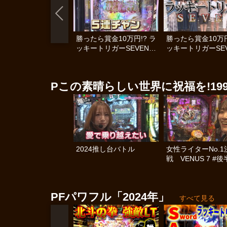
勝ったら賞金10万円!? ラ
勝ったら賞金10万円
ッキートリガーSEVEN #
ッキートリガーSEV
後半戦
前半戦
Pこの素晴らしい世界に祝福を!19
2024推し台バトル
女性ライターNo.1
戦 VENUS 7 #
PFパワフル「2024年」
すべて見る