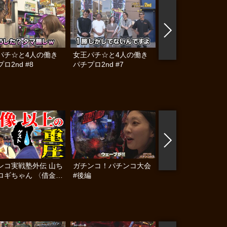
パチ☆と4人の働き
女王パチ☆と4人の働き
パチンコ実戦塾 #50
ロ2nd #8
パチプロ2nd #7
ンコ実戦塾外伝 山ち
ガチンコ！パチンコ大会
女王パチ☆と4人の
ロギちゃん 〈借金返
#後編
パチプロ #6
録〉 #55