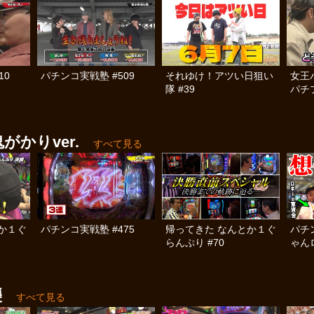
10
パチンコ実戦塾 #509
それゆけ！アツい日狙い
女王
隊 #39
パチプ
がかりver.
すべて見る
か１ぐ
パチンコ実戦塾 #475
帰ってきた なんとか１ぐ
パチ
らんぷり #70
ゃん
済弾球
襲
すべて見る