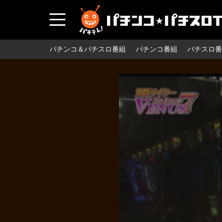
パチンコ＆パチスロ番組
パチンコ番組
パチスロ番