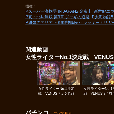
機種
Pスーパー海物語 IN JAPAN2 金富士
新世紀エ
P真・北斗無双 第3章 ジャギの逆襲
P大海物語5
P緋弾のアリア ～緋緋神降臨～ ラッキートリガーV
関連動画
女性ライターNo.1決定戦 VENUS 
女性ライターNo.1決定
女性ライターNo.1
戦 VENUS 7 #後半戦
戦 VENUS 7 #
パチンコ
すべて見る