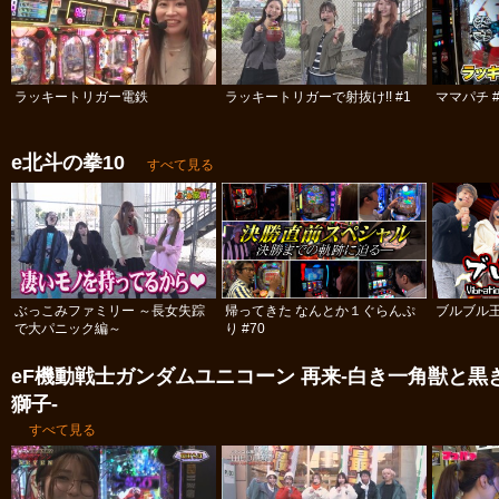
ラッキートリガー電鉄
ラッキートリガーで射抜け!! #1
ママパチ #
e北斗の拳10
すべて見る
ぶっこみファミリー ～長女失踪
帰ってきた なんとか１ぐらんぷ
ブルブル
で大パニック編～
り #70
eF機動戦士ガンダムユニコーン 再来‐白き一角獣と黒
獅子‐
すべて見る