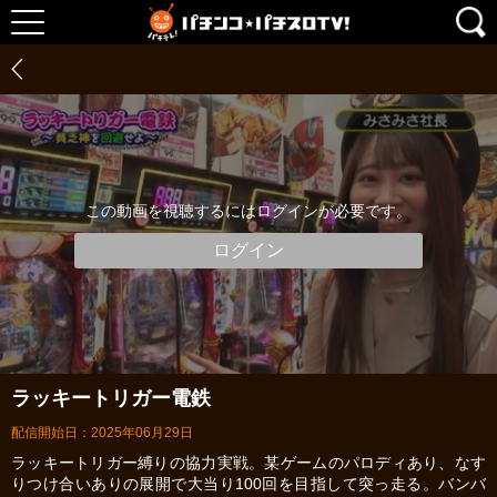
この動画を視聴するにはログインが必要です。
ログイン
ラッキートリガー電鉄
配信開始日：2025年06月29日
ラッキートリガー縛りの協力実戦。某ゲームのパロディあり、なす
りつけ合いありの展開で大当り100回を目指して突っ走る。バンバ