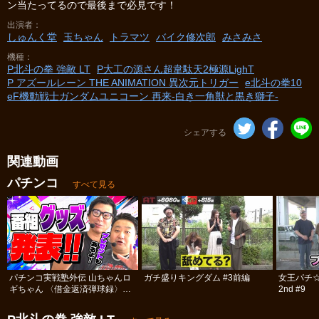
ン当たってるので最後まで必見です！
出演者
しゅんく堂
玉ちゃん
トラマツ
バイク修次郎
みさみさ
機種
P北斗の拳 強敵 LT
P大工の源さん超韋駄天2極源LighT
P アズールレーン THE ANIMATION 異次元トリガー
e北斗の拳10
eF機動戦士ガンダムユニコーン 再来‐白き一角獣と黒き獅子‐
シェアする
関連動画
パチンコ
すべて見る
パチンコ実戦塾外伝 山ちゃんロ
ガチ盛りキングダム #3前編
女王パチ
ギちゃん 〈借金返済弾球録〉
2nd #9
#113