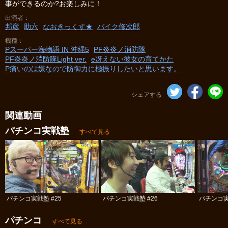
事ができるのか?お楽しみに！
出演者
邦彦
助六
なおきっくす★
バイク修次郎
機種
Pスーパー海物語 IN 沖縄5
PF炎炎ノ消防隊
PF炎炎ノ消防隊Light ver.
e冴えない彼女の育てかた
P痛いのは嫌なので防御力に極振りしたいと思います。
シェアする
関連動画
パチンコ実戦塾
すべて見る
パチンコ実戦塾 #25
パチンコ実戦塾 #26
パチンコ実
パチンコ
すべて見る