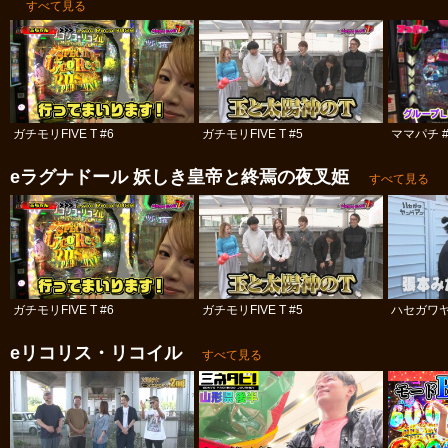
すべて見る
ガチモリFIVE T #6
ガチモリFIVE T #5
ママパチ #
eラグナドール 妖しき皇帝と終焉の夜叉姫
すべて見る
ガチモリFIVE T #6
ガチモリFIVE T #5
ハセガワヤ
eリコリス・リコイル
すべて見る