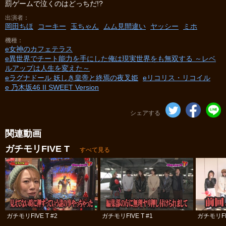
罰ゲームで泣くのはどっちだ!?
出演者
岡田ちほ
コーキー
玉ちゃん
ムム見間違い
ヤッシー
ミホ
機種
e女神のカフェテラス
e異世界でチート能力を手にした俺は現実世界をも無双する ～レベ
ルアップは人生を変えた～
eラグナドール 妖しき皇帝と終焉の夜叉姫
eリコリス・リコイル
e 乃木坂46 II SWEET Version
シェアする
関連動画
ガチモリFIVE T
すべて見る
ガチモリFIVE T #2
ガチモリFIVE T #1
ガチモリFIV