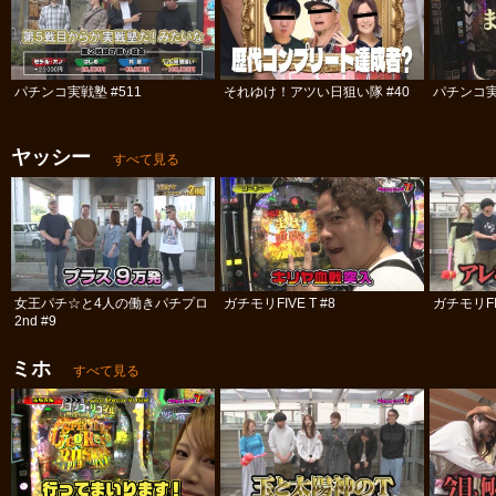
パチンコ実戦塾 #511
それゆけ！アツい日狙い隊 #40
パチンコ実
ヤッシー
すべて見る
女王パチ☆と4人の働きパチプロ
ガチモリFIVE T #8
ガチモリFIV
2nd #9
ミホ
すべて見る