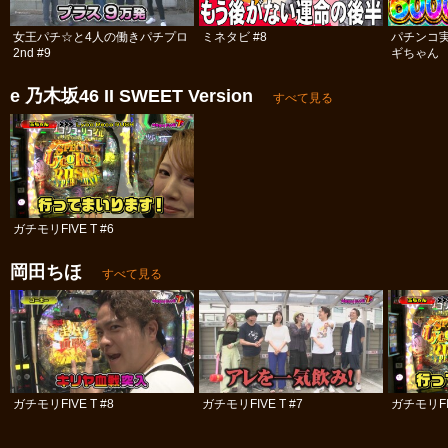
女王パチ☆と4人の働きパチプロ
ミネタビ #8
パチンコ
2nd #9
ギちゃん 
#110
e 乃木坂46 II SWEET Version
すべて見る
ガチモリFIVE T #6
岡田ちほ
すべて見る
ガチモリFIVE T #8
ガチモリFIVE T #7
ガチモリFIV