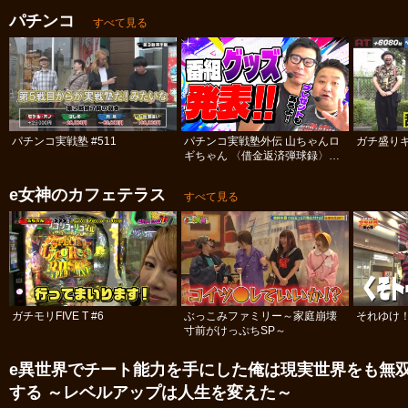
パチンコ
すべて見る
パチンコ実戦塾 #511
パチンコ実戦塾外伝 山ちゃんロ
ガチ盛りキ
ギちゃん 〈借金返済弾球録〉
#113
e女神のカフェテラス
すべて見る
ガチモリFIVE T #6
ぶっこみファミリー～家庭崩壊
それゆけ！
寸前がけっぷちSP～
e異世界でチート能力を手にした俺は現実世界をも無
する ～レベルアップは人生を変えた～