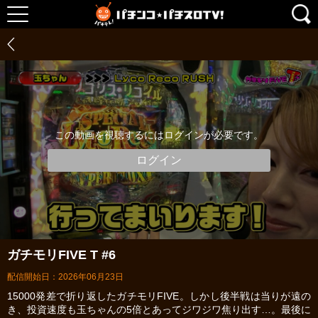
この動画を視聴するにはログインが必要です。
ログイン
ガチモリFIVE T #6
配信開始日：2026年06月23日
15000発差で折り返したガチモリFIVE。しかし後半戦は当りが遠の
き、投資速度も玉ちゃんの5倍とあってジワジワ焦り出す…。最後に