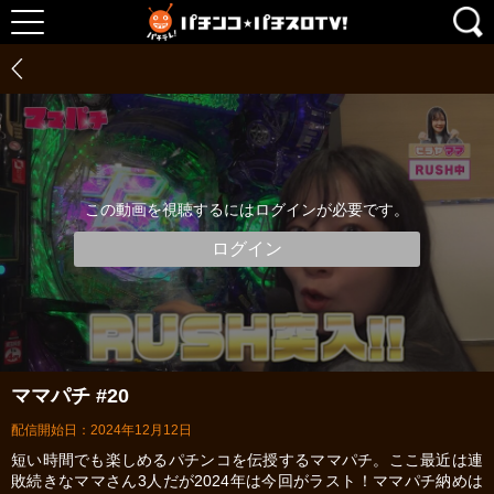
この動画を視聴するにはログインが必要です。
ログイン
ママパチ #20
配信開始日：2024年12月12日
短い時間でも楽しめるパチンコを伝授するママパチ。ここ最近は連
敗続きなママさん3人だが2024年は今回がラスト！ママパチ納めは