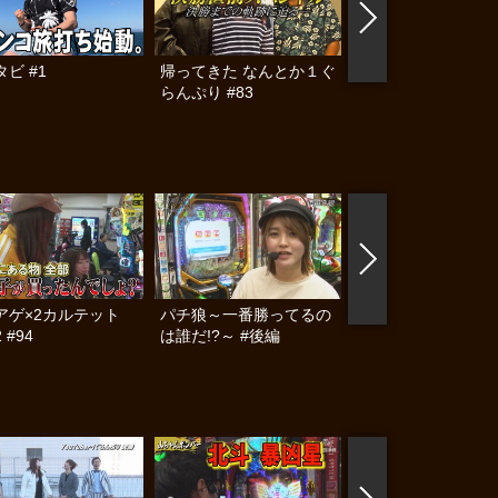
ビ #1
帰ってきた なんとか１ぐ
パチンコ実戦塾 #48
らんぷり #83
アゲ×2カルテット
パチ狼～一番勝ってるの
パチ狼～一番勝って
 #94
は誰だ!?～ #後編
は誰だ!?～ #前編