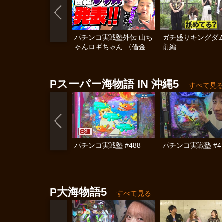
パチンコ実戦塾外伝 山ち
ガチ盛りキングダム
ゃんロギちゃん 〈借金返
前編
済弾球録〉 #113
Pスーパー海物語 IN 沖縄5
すべて見
パチンコ実戦塾 #488
パチンコ実戦塾 #4
P大海物語5
すべて見る