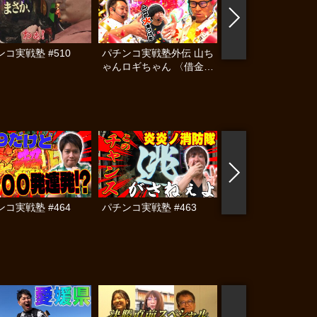
コ実戦塾 #510
パチンコ実戦塾外伝 山ち
ガチモリFIVE T #8
ゃんロギちゃん 〈借金返
済弾球録〉 #112
コ実戦塾 #464
パチンコ実戦塾 #463
ママパチ #37