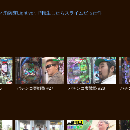
消防隊Light ver.
P転生したらスライムだった件
6
パチンコ実戦塾 #27
パチンコ実戦塾 #28
パチ