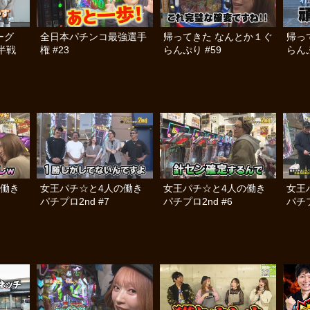
ーグ
全日本パチンコ最強選手
帰ってきた なんとか１ぐ
帰っ
前半戦
権 #23
らんぷり #59
らんぷ
の働き
女王パチ☆と4人の働き
女王パチ☆と4人の働き
女王
パチプロ2nd #7
パチプロ2nd #6
パチプ