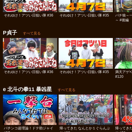
それゆけ！アツい日狙い隊 #36
それゆけ！アツい日狙い隊 #35
パチ狼～一
～ #後編
P貞子
すべて見る
それゆけ！アツい日狙い隊 #36
それゆけ！アツい日狙い隊 #35
満天アゲ×
#120
e 北斗の拳11 暴凶星
すべて見る
パチンコ超理論！ドテ助ジャイ
帰ってきた なんとか１ぐらんぷ
帰ってき