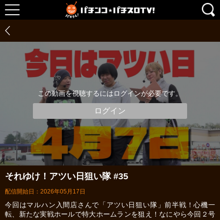
この動画を視聴するにはログインが必要です。
ログイン
それゆけ！アツい日狙い隊 #35
配信開始日：2026年05月17日
今回はマルハン入間店さんで「アツい日狙い隊」前半戦！心機一
転、新たな実戦ホールで特大ホームランを狙え！なにやら今回２号