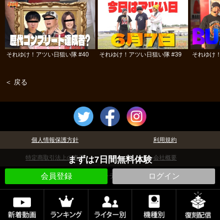
それゆけ！アツい日狙い隊 #40
それゆけ！アツい日狙い隊 #39
それゆけ！
＜ 戻る
個人情報保護方針
利用規約
特定商取引法上の表示
会社概要
まずは7日間無料体験
©パチテレ！
会員登録
ログイン