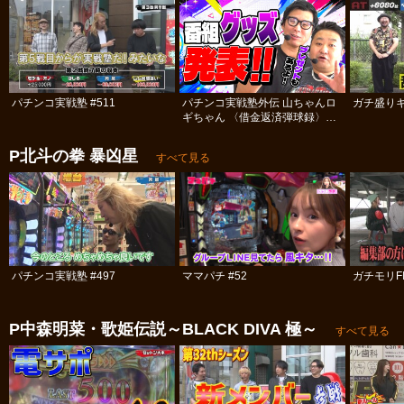
パチンコ実戦塾 #511
パチンコ実戦塾外伝 山ちゃんロ
ガチ盛りキ
ギちゃん 〈借金返済弾球録〉
#113
P北斗の拳 暴凶星
すべて見る
パチンコ実戦塾 #497
ママパチ #52
ガチモリFIV
P中森明菜・歌姫伝説～BLACK DIVA 極～
すべて見る