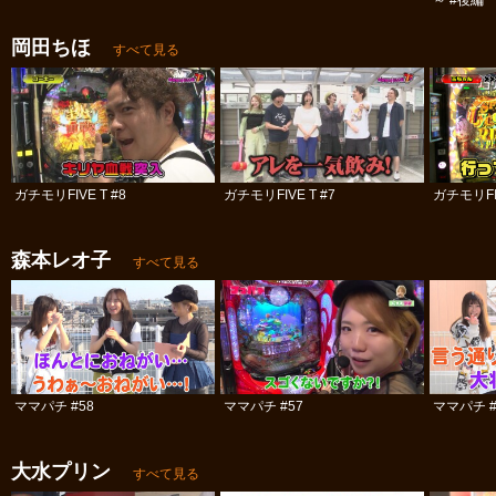
～ #後編
岡田ちほ
すべて見る
ガチモリFIVE T #8
ガチモリFIVE T #7
ガチモリFIV
森本レオ子
すべて見る
ママパチ #58
ママパチ #57
ママパチ #
大水プリン
すべて見る