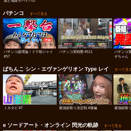
国と地獄サバイバル
パチンコ
すべて見る
パチンコ超理論！ドテ助ジャイ
パチンコ実戦塾 #511
パチンコ
#57
ギちゃん 
#113
ぱちんこ シン・エヴァンゲリオン Type レイ
すべて見
ミネタビ #7
最強総取り決定戦 #後編
最強総取り
e ソードアート・オンライン 閃光の軌跡
すべて見る