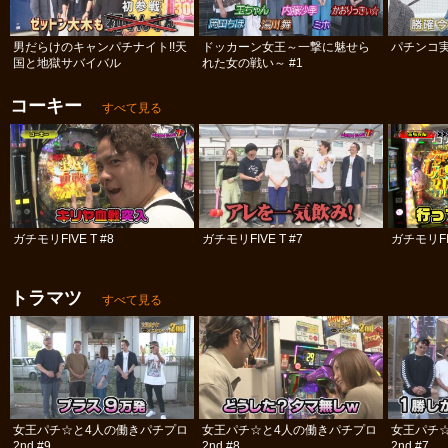
男だらけのキャンパチナイト!!天
ドッカーン女王～一撃に魅せら
パチンコ実
国と地獄サバイバル
れた女の戦い～ #1
コーキー
すべて見る
ガチモリFIVE T #8
ガチモリFIVE T #7
ガチモリFIV
トラマツ
すべて見る
女王パチ☆と4人の働きパチプロ
女王パチ☆と4人の働きパチプロ
女王パチ
2nd #9
2nd #8
2nd #7