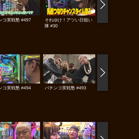
コ実戦塾 #497
それゆけ！アツい日狙い
帰ってきた なんと
隊 #30
らんぷり #81
コ実戦塾 #494
パチンコ実戦塾 #493
それゆけ！アツい日
隊 #30