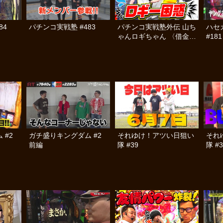
84
パチンコ実戦塾 #483
パチンコ実戦塾外伝 山ち
ハセ
ゃんロギちゃん 〈借金返
#181
済弾球録〉 #79
 #2
ガチ盛りキングダム #2
それゆけ！アツい日狙い
それ
前編
隊 #39
隊 #3