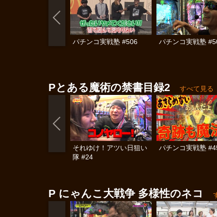
パチンコ実戦塾 #506
パチンコ実戦塾 #5
Pとある魔術の禁書目録2
すべて見る
それゆけ！アツい日狙い
パチンコ実戦塾 #4
隊 #24
P にゃんこ大戦争 多様性のネコ