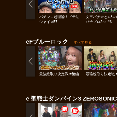
パチンコ超理論！ドテ助
女王パチ☆と4人
ジャイ #57
パチプロ2nd #6
eFブルーロック
すべて見る
最強総取り決定戦 #後編
最強総取り決定戦 
e 聖戦士ダンバイン3 ZEROSONIC