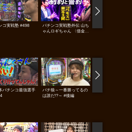
コ実戦塾 #498
パチンコ実戦塾外伝 山ち
パチンコ実戦塾 #49
ゃんロギちゃん 〈借金返
済弾球録〉 #100
本パチンコ最強選手
パチ狼～一番勝ってるの
パチ狼～一番勝って
4
は誰だ!?～ #後編
は誰だ!?～ #前編