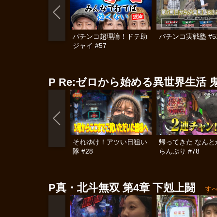
パチンコ超理論！ドテ助
パチンコ実戦塾 #5
ジャイ #57
P Re:ゼロから始める異世界生活 鬼
それゆけ！アツい日狙い
帰ってきた なんと
隊 #28
らんぷり #78
P真・北斗無双 第4章 下剋上闘
す