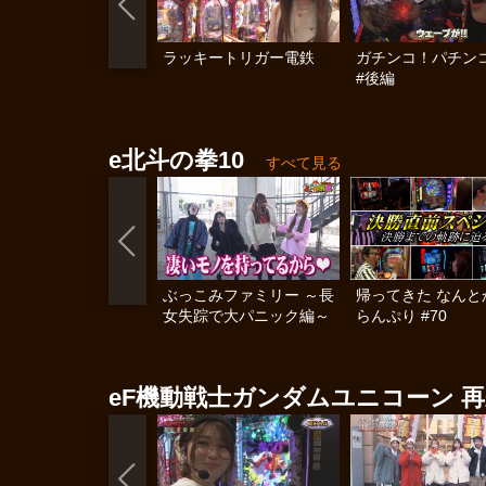
ラッキートリガー電鉄
ガチンコ！パチン
#後編
e北斗の拳10
すべて見る
ぶっこみファミリー ～長
帰ってきた なんと
女失踪で大パニック編～
らんぷり #70
eF機動戦士ガンダムユニコーン 再