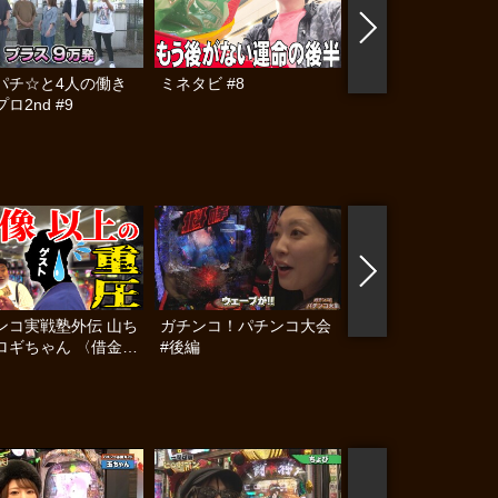
パチ☆と4人の働き
ミネタビ #8
パチンコ実戦塾 #51
ロ2nd #9
ンコ実戦塾外伝 山ち
ガチンコ！パチンコ大会
女王パチ☆と4人の
ロギちゃん 〈借金返
#後編
パチプロ #6
録〉 #55