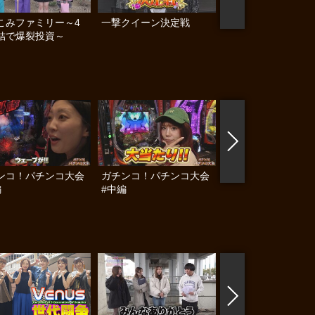
こみファミリー～4
一撃クイーン決定戦
乙女戦隊3000ジャ
結で爆裂投資～
ンコ！パチンコ大会
ガチンコ！パチンコ大会
シン・エヴァvsエ
編
#中編
哮 暴走出玉BATTLE