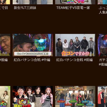
くで目
新生!!LT三姉妹
TEAM虹子VS雷電一家
ぶっ
人集
#後編
紅白パチンコ合戦 #中編
紅白パチンコ合戦 #前編
ガチ
#後