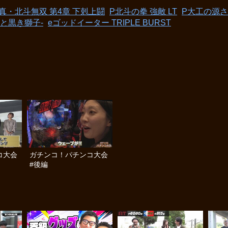
真・北斗無双 第4章 下剋上闘
P北斗の拳 強敵 LT
P大工の源さ
と黒き獅子‐
eゴッドイーター TRIPLE BURST
コ大会
ガチンコ！パチンコ大会
#後編