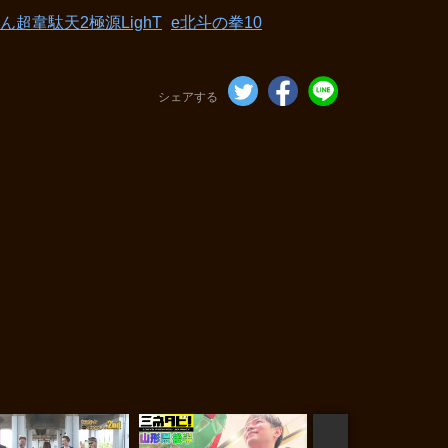
ん超韋駄天2極源LighT
e北斗の拳10
シェアする