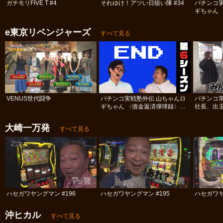
ガチモリFIVE T #4
それゆけ！アツい日狙い隊 #34
パチンコ
ギちゃん 
#98
e東京リベンジャーズ
すべて見る
VENUS世代闘争
パチンコ実戦塾外伝 山ちゃんロ
パチンコ
ギちゃん 〈借金返済弾球録〉
社長、出
#98
#12
大崎一万発
すべて見る
ハセガワヤングマン #196
ハセガワヤングマン #195
ハセガワヤ
沖ヒカル
すべて見る