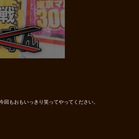
今回もおもいっきり笑ってやってください。