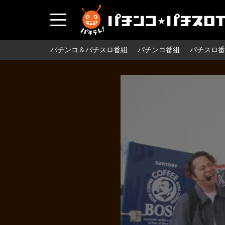
パチンコ＆パチスロ番組
パチンコ番組
パチスロ番