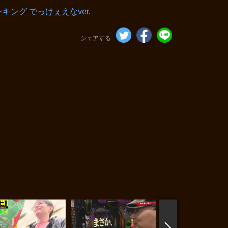
キング でっけぇえなver.
シェアする