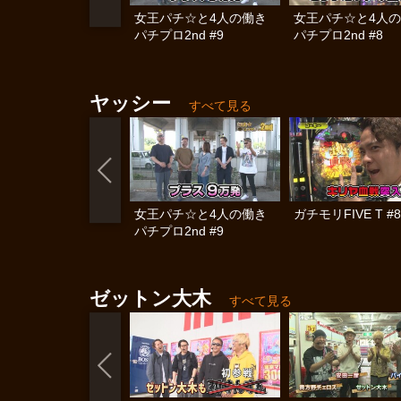
女王パチ☆と4人の働き
女王パチ☆と4人
パチプロ2nd #9
パチプロ2nd #8
ヤッシー
すべて見る
女王パチ☆と4人の働き
ガチモリFIVE T #8
パチプロ2nd #9
ゼットン大木
すべて見る