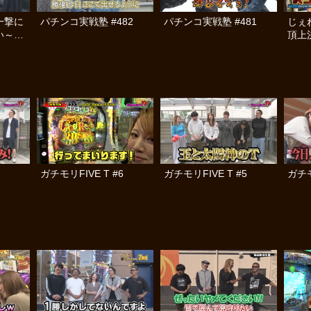
一撃に
パチンコ実戦塾 #482
パチンコ実戦塾 #481
じぇ
い～
頂上決
ガチモリFIVE T #6
ガチモリFIVE T #5
ガチモ