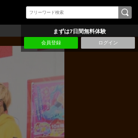
まずは7日間無料体験
会員登録
ログイン