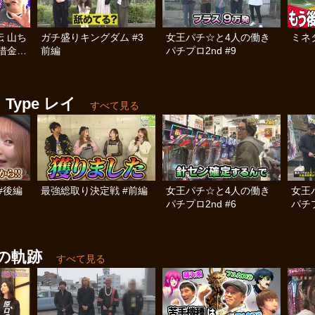
 山ち
ガチ盛りキングダム #3
女王パチ☆と4人の働き
ミネタ
借金返
前編
パチプロ2nd #9
ype レイ
すべて見る
#後編
最強総取り決定戦 #前編
女王パチ☆と4人の働き
女王
パチプロ2nd #6
パチプ
の軌跡
すべて見る