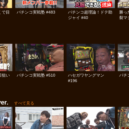
くで目
パチンコ実戦塾 #483
パチンコ超理論！ドテ助
勝った
ジャイ #40
裂マシ
日狙い
パチンコ実戦塾 #510
ハセガワヤングマン
パチン
#196
r.
すべて見る