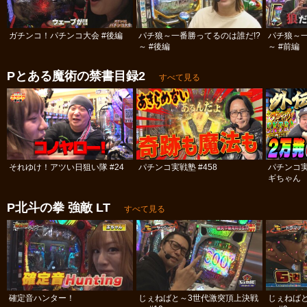
ガチンコ！パチンコ大会 #後編
パチ狼～一番勝ってるのは誰だ!?
パチ狼～一
～ #後編
～ #前編
Pとある魔術の禁書目録2
すべて見る
それゆけ！アツい日狙い隊 #24
パチンコ実戦塾 #458
パチンコ
ギちゃん 
#52
P北斗の拳 強敵 LT
すべて見る
確定音ハンター！
じぇねばと～3世代激突頂上決戦
じぇねば