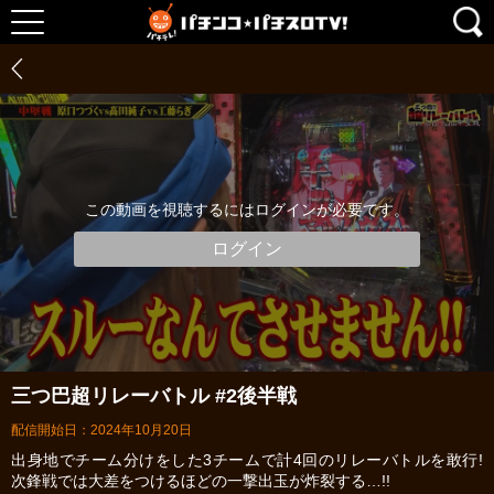
この動画を視聴するにはログインが必要です。
ログイン
三つ巴超リレーバトル #2後半戦
配信開始日：2024年10月20日
出身地でチーム分けをした3チームで計4回のリレーバトルを敢行!
次鋒戦では大差をつけるほどの一撃出玉が炸裂する…!!