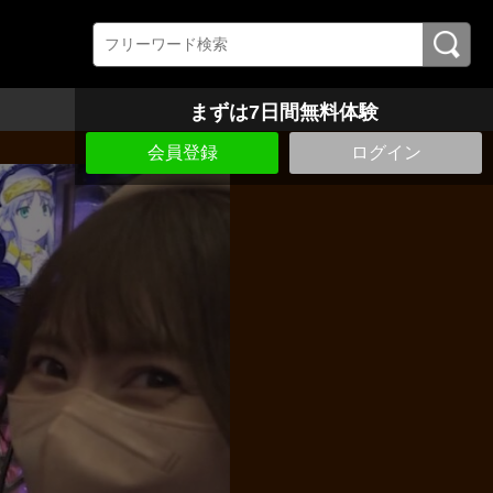
まずは7日間無料体験
会員登録
ログイン