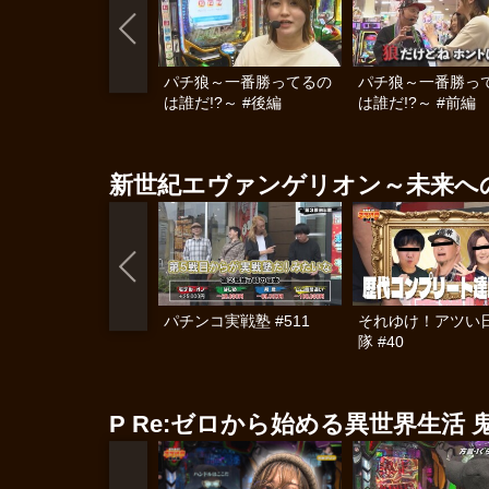
パチ狼～一番勝ってるの
パチ狼～一番勝っ
は誰だ!?～ #後編
は誰だ!?～ #前編
新世紀エヴァンゲリオン～未来へ
パチンコ実戦塾 #511
それゆけ！アツい
隊 #40
P Re:ゼロから始める異世界生活 鬼