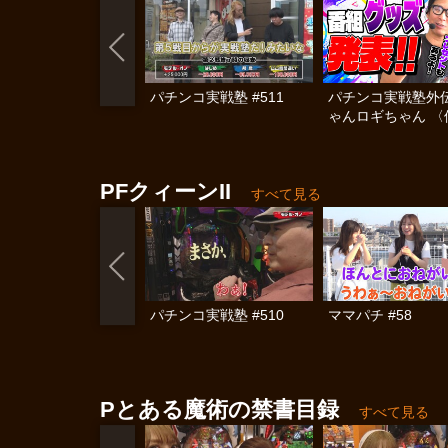
パチンコ実戦塾 #511
パチンコ実戦塾外伝
ゃんロギちゃん 〈
済弾球録〉 #113
PFクィーンII
すべて見る
パチンコ実戦塾 #510
ママパチ #58
Pとある魔術の禁書目録
すべて見る