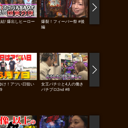
集結! 爆出しヒーロー
爆裂！フィーバー祭 #後
爆裂！フィーバー祭
編
編
ゆけ！アツい日狙い
女王パチ☆と4人の働き
女王パチ☆と4人の
9
パチプロ2nd #8
パチプロ2nd #7