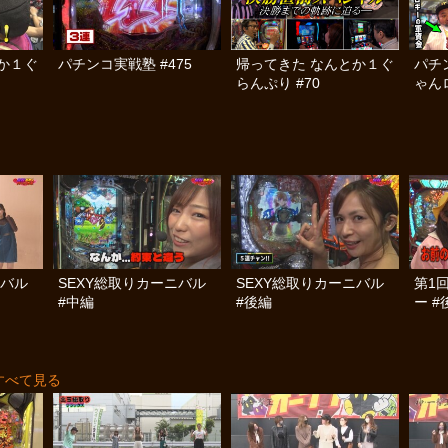
か１ぐ
パチンコ実戦塾 #475
帰ってきた なんとか１ぐ
パチ
らんぷり #70
ゃん
済弾球
ニバル
SEXY総取りカーニバル
SEXY総取りカーニバル
第1
#中編
#後編
ー #
すべて見る