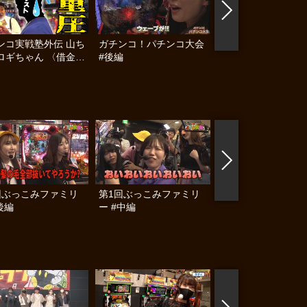
ンコ実戦塾外伝 山ち
ガチンコ！パチンコ大会
女王パチ☆と4人の
ロギちゃん 〈借金返
#後編
パチプロ #6
録〉 #55
回ぶっこみファミリ
第1回ぶっこみファミリ
パチンコ実戦塾外伝
後編
ー #中編
ゃんロギちゃん 〈
済弾球録〉 #17