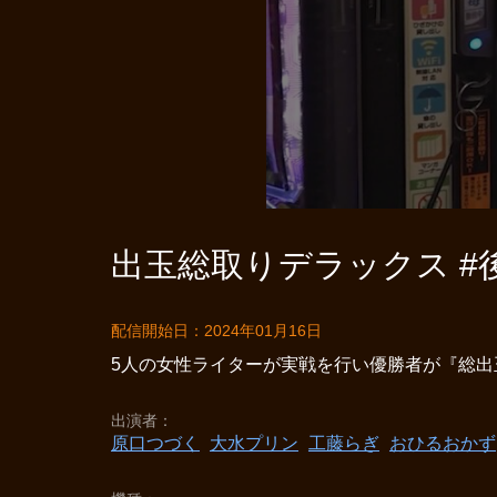
出玉総取りデラックス #
配信開始日：2024年01月16日
5人の女性ライターが実戦を行い優勝者が『総出
出演者
原口つづく
大水プリン
工藤らぎ
おひるおかず