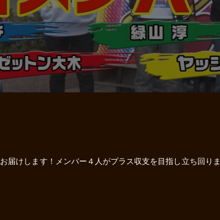
をお届けします！メンバー４人がプラス収支を目指し立ち回り