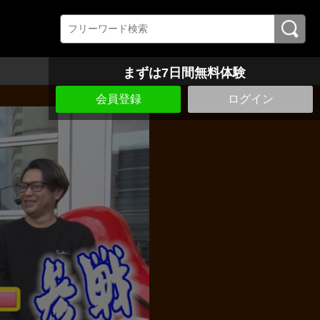
まずは7日間無料体験
会員登録
ログイン