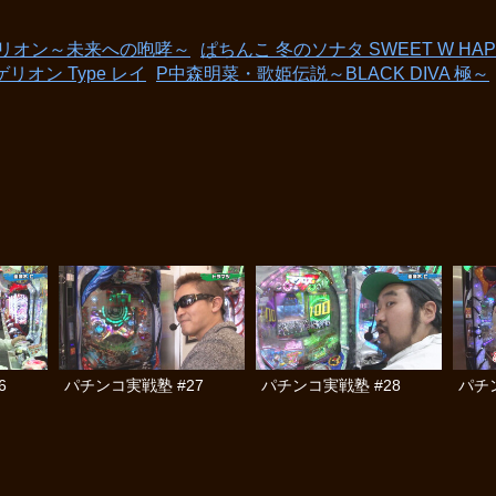
リオン～未来への咆哮～
ぱちんこ 冬のソナタ SWEET W HAPPY
オン Type レイ
P中森明菜・歌姫伝説～BLACK DIVA 極～
6
パチンコ実戦塾 #27
パチンコ実戦塾 #28
パチ