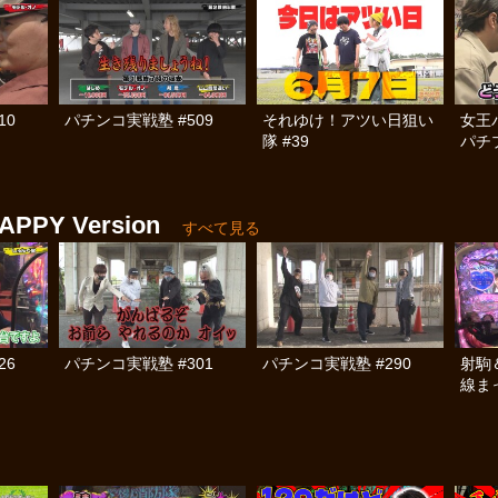
10
パチンコ実戦塾 #509
それゆけ！アツい日狙い
女王
隊 #39
パチプ
PY Version
すべて見る
26
パチンコ実戦塾 #301
パチンコ実戦塾 #290
射駒
線ま