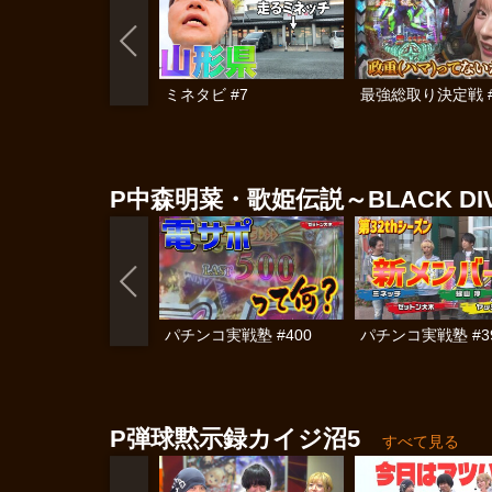
ミネタビ #7
最強総取り決定戦 
P中森明菜・歌姫伝説～BLACK DI
パチンコ実戦塾 #400
パチンコ実戦塾 #3
P弾球黙示録カイジ沼5
すべて見る