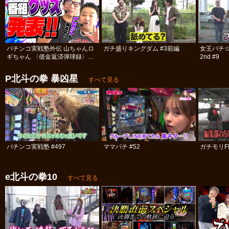
パチンコ実戦塾外伝 山ちゃんロ
ガチ盛りキングダム #3前編
女王パチ
ギちゃん 〈借金返済弾球録〉
2nd #9
#113
P北斗の拳 暴凶星
すべて見る
パチンコ実戦塾 #497
ママパチ #52
ガチモリFIV
e北斗の拳10
すべて見る