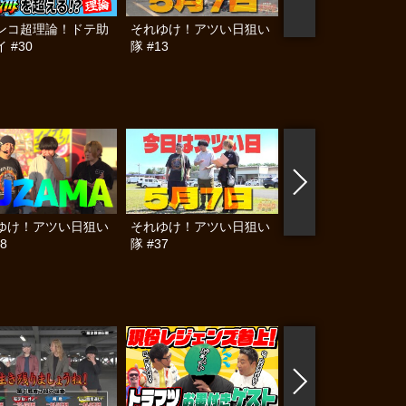
ンコ超理論！ドテ助
それゆけ！アツい日狙い
女王パチ☆と4人の
 #30
隊 #13
パチプロ #5
ゆけ！アツい日狙い
それゆけ！アツい日狙い
それゆけ！アツい日
8
隊 #37
隊 #36