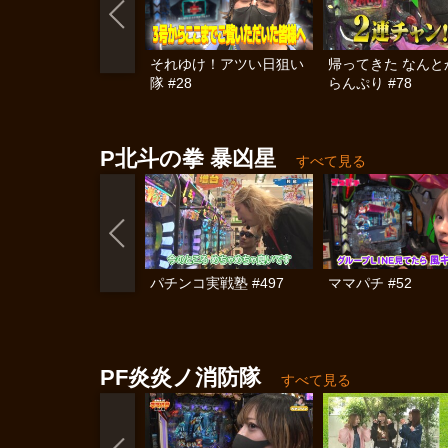
それゆけ！アツい日狙い
帰ってきた なんと
隊 #28
らんぷり #78
P北斗の拳 暴凶星
すべて見る
パチンコ実戦塾 #497
ママパチ #52
PF炎炎ノ消防隊
すべて見る