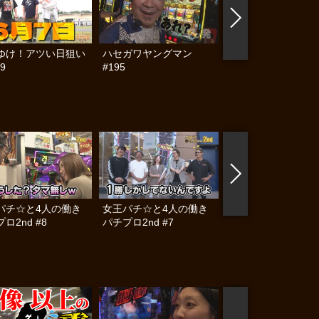
ゆけ！アツい日狙い
ハセガワヤングマン
帰ってきた なんと
9
#195
らんぷり #91
パチ☆と4人の働き
女王パチ☆と4人の働き
パチンコ実戦塾 #50
ロ2nd #8
パチプロ2nd #7