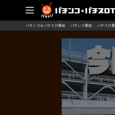
パチンコ＆パチスロ番組
パチンコ番組
パチスロ番