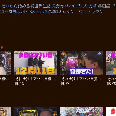
Re:ゼロから始める異世界生活 鬼がかりver.
P北斗の拳 暴凶星
11～冴島大河～XX
e北斗の拳10
e シン・ウルトラマン
る
日狙い
それゆけ！アツい日狙い
それゆけ！アツい日狙い
それ
隊 #3
隊 #4
隊 #5