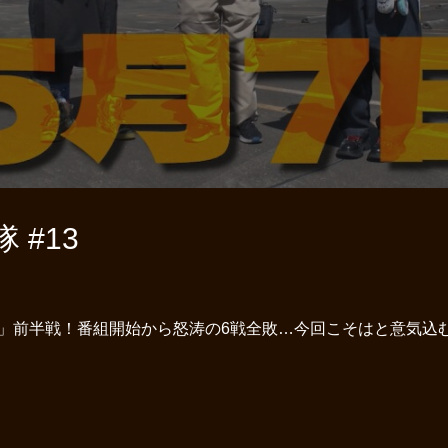
#13
」前半戦！番組開始から怒涛の6戦全敗…今回こそはと意気込