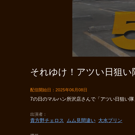
それゆけ！アツい日狙い隊 
配信開始日：2025年06月08日
7の日のマルハン所沢店さんで「アツい日狙い隊
出演者
貴方野チェロス
ムム見間違い
大水プリン