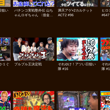
日狙い
パチンコ実戦塾外伝 山ち
満天アゲ×2カルテット
ヒロ
ゃんロギちゃん 〈借金返
ACT2 #96
#647
済弾球録〉 #43
か１ぐ
ブルブル王決定戦
それゆけ！アツい日狙い
それ
隊 #16
隊 #1