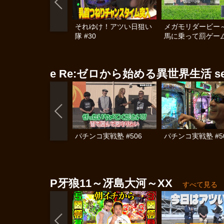
それゆけ！アツい日狙い
メガモリダービー
隊 #30
馬に乗って罰ゲー
～
e Re:ゼロから始める異世界生活 se
パチンコ実戦塾 #506
パチンコ実戦塾 #5
P牙狼11～冴島大河～XX
すべて見る