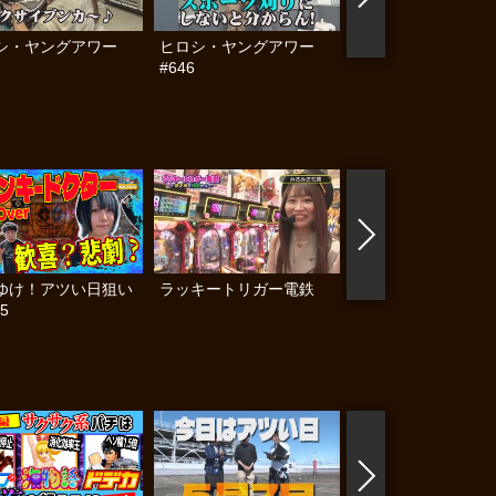
シ・ヤングアワー
ヒロシ・ヤングアワー
Girlsタッグリーグ 
#646
ハイスクールII #6
ゆけ！アツい日狙い
ラッキートリガー電鉄
それゆけ！アツい日
5
隊 #14