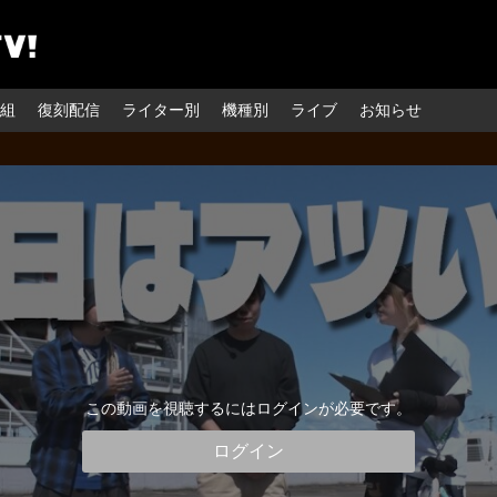
組
復刻配信
ライター別
機種別
ライブ
お知らせ
この動画を視聴するにはログインが必要です。
ログイン