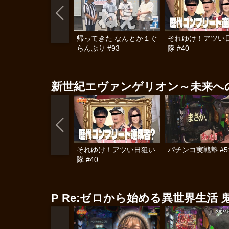
帰ってきた なんとか１ぐ
それゆけ！アツい
らんぷり #93
隊 #40
新世紀エヴァンゲリオン～未来へ
それゆけ！アツい日狙い
パチンコ実戦塾 #5
隊 #40
P Re:ゼロから始める異世界生活 鬼