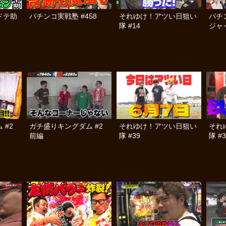
ドテ助
パチンコ実戦塾 #458
それゆけ！アツい日狙い
パチ
隊 #14
ジャイ
 #2
ガチ盛りキングダム #2
それゆけ！アツい日狙い
それ
前編
隊 #39
隊 #3