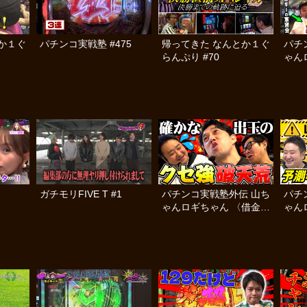
か１ぐ
パチンコ実戦塾 #475
帰ってきた なんとか１ぐ
パチ
らんぷり #70
ゃん
済弾球
ガチモリFIVE T #1
パチンコ実戦塾外伝 山ち
パチ
ゃんロギちゃん 〈借金返
ゃん
済弾球録〉 #96
済弾球