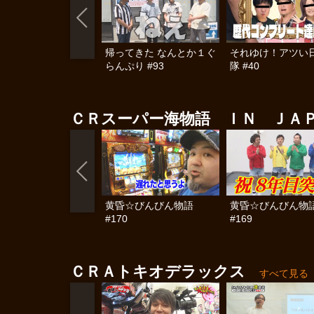
帰ってきた なんとか１ぐ
それゆけ！アツい
らんぷり #93
隊 #40
ＣＲスーパー海物語 ＩＮ ＪＡ
黄昏☆びんびん物語
黄昏☆びんびん物
#170
#169
ＣＲＡトキオデラックス
すべて見る