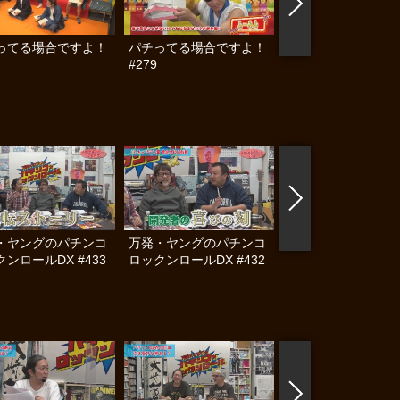
ってる場合ですよ！
パチってる場合ですよ！
パチってる場合です
#279
#278
・ヤングのパチンコ
万発・ヤングのパチンコ
万発・ヤングのパチ
ンロールDX #433
ロックンロールDX #432
ロックンロールDX #