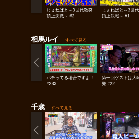
じぇねばと～3世代激突
じぇねばと～3世
頂上決戦～ #2
頂上決戦～ #1
相馬ルイ
すべて見る
パチってる場合ですよ！
第一回ゲストは大
#283
発 #22
千歳
すべて見る