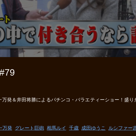
79
一万発＆井田将勝によるパチンコ・バラエティーショー！盛り
一万発
グレート巨砲
相馬ルイ
千歳
成田ゆうこ
ルシファー