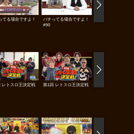
ってる場合ですよ！
パチってる場合ですよ！
パチってる場合です
#90
#89
回 レトスロ王決定戦
第1回 レトスロ王決定戦
帰ってきた なんと
らんぷり #83