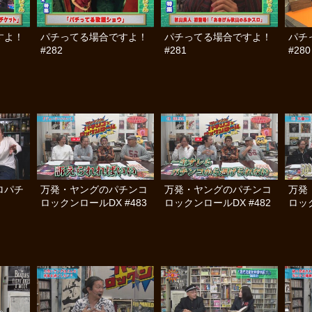
すよ！
パチってる場合ですよ！
パチってる場合ですよ！
パチ
#282
#281
#280
ロパチ
万発・ヤングのパチンコ
万発・ヤングのパチンコ
万発
ロックンロールDX #483
ロックンロールDX #482
ロック