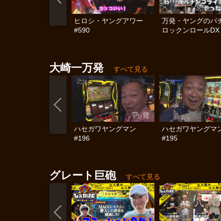
ヒロシ・ヤングアワー
万発・ヤングのパ
#590
大崎一万発
すべて見る
ハセガワヤングマン
ハセガワヤングマ
#196
#195
グレート巨砲
すべて見る