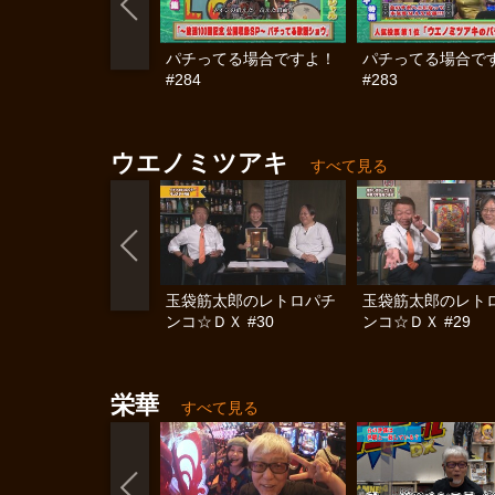
パチってる場合ですよ！
パチってる場合で
#284
#283
ウエノミツアキ
すべて見る
玉袋筋太郎のレトロパチ
玉袋筋太郎のレト
ンコ☆ＤＸ #30
ンコ☆ＤＸ #29
栄華
すべて見る