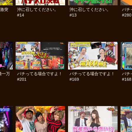
代激突
沖に召してください。
沖に召してください。
パチ
#14
#13
#280
崎一万
パチってる場合ですよ！
パチってる場合ですよ！
パチ
#201
#169
#168