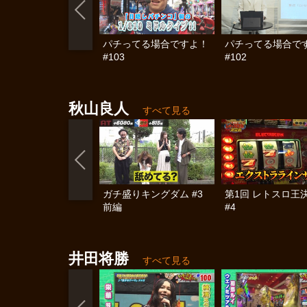
パチってる場合ですよ！
パチってる場合で
#103
#102
秋山良人
すべて見る
ガチ盛りキングダム #3
第1回 レトスロ王
前編
#4
井田将勝
すべて見る