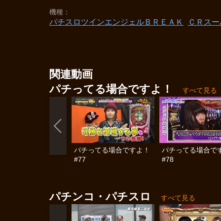
機種
パチスロツインエンジェルＢＲＥＡＫ
ＣＲスー
関連動画
パチってる場合ですよ！
すべて見る
パチってる場合ですよ！
パチってる場合で
#77
#78
パチンコ・パチスロ
すべて見る