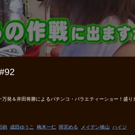
92
一万発＆井田将勝によるパチンコ・バラエティーショー！盛り
巨砲
成田ゆうこ
梅木一仁
雨宮める
メイデン橋山
ハイジ