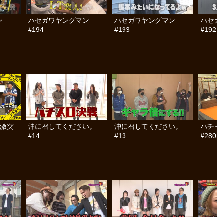
ン
ハセガワヤングマン
ハセガワヤングマン
ハセ
#194
#193
#192
代激突
沖に召してください。
沖に召してください。
パチ
#14
#13
#280