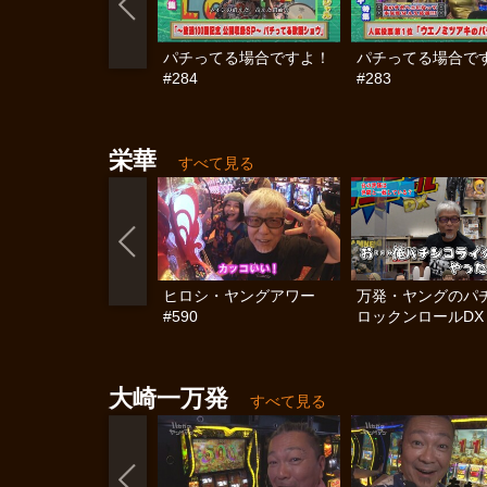
パチってる場合ですよ！
パチってる場合で
#284
#283
栄華
すべて見る
ヒロシ・ヤングアワー
万発・ヤングのパ
#590
大崎一万発
すべて見る