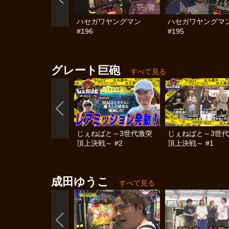
ハセガワヤングマン
ハセガワヤングマ
#196
#195
グレート巨砲
すべて見る
じぇねばと～3世代激突
じぇねばと～3世
頂上決戦～ #2
頂上決戦～ #1
成田ゆうこ
すべて見る