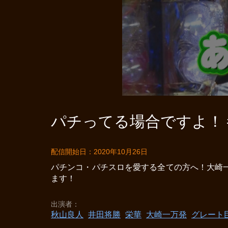
パチってる場合ですよ！ #
配信開始日：2020年10月26日
パチンコ・パチスロを愛する全ての方へ！大崎
ます！
出演者
秋山良人
井田将勝
栄華
大崎一万発
グレート