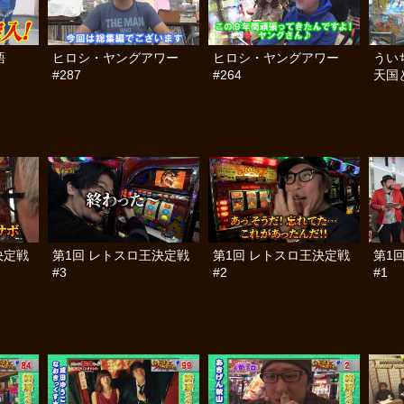
語
ヒロシ・ヤングアワー
ヒロシ・ヤングアワー
うい
#287
#264
天国と
決定戦
第1回 レトスロ王決定戦
第1回 レトスロ王決定戦
第1
#3
#2
#1