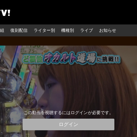
組
復刻配信
ライター別
機種別
ライブ
お知らせ
この動画を視聴するにはログインが必要です。
ログイン