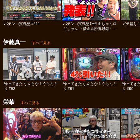
パチンコ実戦塾 #511
パチンコ実戦塾外伝 山ちゃんロ
ガチ盛りキ
ギちゃん 〈借金返済弾球録〉
#113
伊藤真一
すべて見る
帰ってきた なんとか１ぐらんぷ
帰ってきた なんとか１ぐらんぷ
帰ってき
り #93
り #91
り #90
栄華
すべて見る