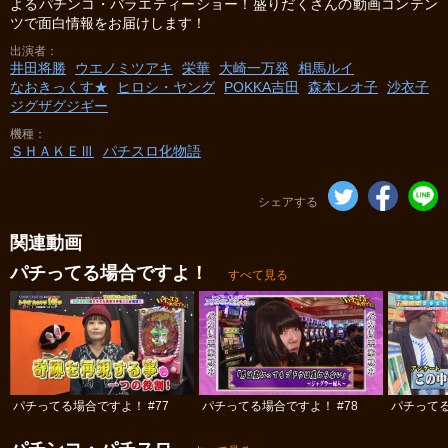
よるパチンコ・バラエティーショー！盛りだくさんの動画コンテン
ツで面白情報をお届けします！
出演者
井田将勝
ウエノミツアキ
栄華
大崎一万発
相馬ルイ
なおきっくす★
ヒロシ・ヤング
POKKA吉田
森本レオ子
沙衣子
ジグザグジギー
機種
ＳＨＡＫＥⅢ
パチスロ化物語
シェアする
関連動画
パチってる場合ですよ！
すべて見る
パチってる場合ですよ！ #77
パチってる場合ですよ！ #78
パチってる