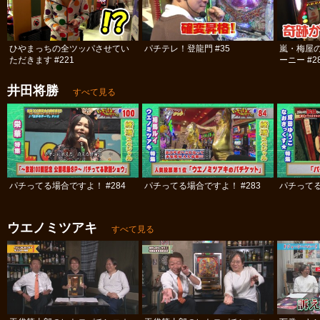
ひやまっちの全ツッパさせてい
パチテレ！登龍門 #35
嵐・梅屋
ただきます #221
ーニー #2
井田将勝
すべて見る
パチってる場合ですよ！ #284
パチってる場合ですよ！ #283
パチってる
ウエノミツアキ
すべて見る