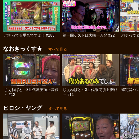
パチってる場合ですよ！ #283
第一回ゲストは大崎一万発 #22
パチってる
なおきっくす★
すべて見る
じぇねばと～3世代激突頂上決戦
じぇねばと～3世代激突頂上決戦
確定音ハ
～ #12
～ #11
ヒロシ・ヤング
すべて見る