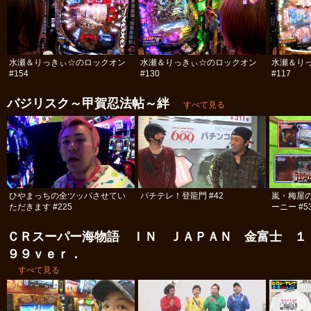
水瀬＆りっきぃ☆のロックオン
水瀬＆りっきぃ☆のロックオン
水瀬＆り
#154
#130
#117
バジリスク～甲賀忍法帖～絆
すべて見る
ひやまっちの全ツッパさせてい
パチテレ！登龍門 #42
嵐・梅屋
ただきます #225
ーニー #5
ＣＲスーパー海物語 ＩＮ ＪＡＰＡＮ 金富士 １
９９ｖｅｒ．
すべて見る