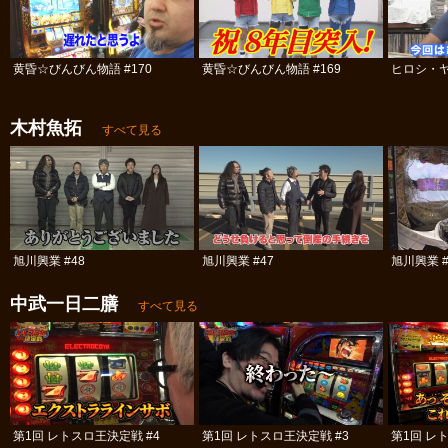
黄昏☆びんびん物語 #170
黄昏☆びんびん物語 #169
ヒロシ・ヤ
木村魚拓
すべて見る
旭川興業 #48
旭川興業 #47
旭川興業 #
中武一日二膳
すべて見る
第1回 レトスロ王決定戦 #4
第1回 レトスロ王決定戦 #3
第1回 レ