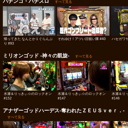
パチンコ・パチスロ
すべて見る
帰ってきた なんとか１ぐらんぷ
それゆけ！アツい日狙い隊 #40
ハセガワヤ
り #93
ミリオンゴッド -神々の凱旋-
すべて見る
水瀬＆りっきぃ☆のロックオン
水瀬＆りっきぃ☆のロックオン
水瀬＆り
#152
#147
#146
アナザーゴッドハーデス-奪われたＺＥＵＳｖｅｒ．-
すべて見る