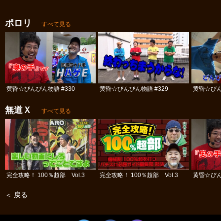
ポロリ
すべて見る
黄昏☆びんびん物語 #330
黄昏☆びんびん物語 #329
黄昏☆びん
無道Ｘ
すべて見る
完全攻略！ 100％超部 Vol.3
完全攻略！ 100％超部 Vol.3
黄昏☆びん
＜ 戻る