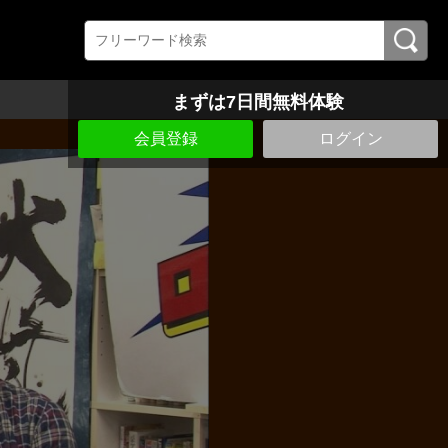
まずは7日間無料体験
会員登録
ログイン