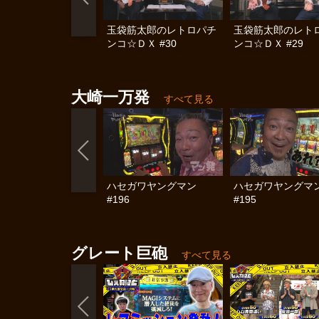
玉袋筋太郎のレトロパチ
玉袋筋太郎のレト
ンコ☆ＤＸ #30
ンコ☆ＤＸ #29
大崎一万発
すべて見る
ハセガワヤングマン
ハセガワヤングマ
#196
#195
グレート巨砲
すべて見る