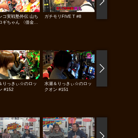
ンコ実戦塾外伝 山ち
ガチモリFIVE T #8
ママパチ #58
ロギちゃん 〈借金返
録〉 #112
＆りっきぃ☆のロッ
水瀬＆りっきぃ☆のロッ
水瀬＆りっきぃ☆の
 #152
クオン #151
クオン #150