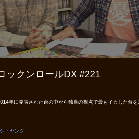
ックンロールDX #221
！2014年に発表された台の中から独自の視点で最もイカした台
シ・ヤング