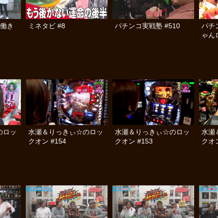
の働き
ミネタビ #8
パチンコ実戦塾 #510
パチ
ゃん
済弾球
のロッ
水瀬＆りっきぃ☆のロッ
水瀬＆りっきぃ☆のロッ
水瀬
クオン #154
クオン #153
クオン