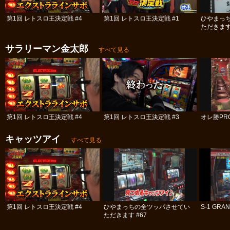
第1回 レトスロ王決定戦 #4
第1回 レトスロ王決定戦 #1
ひやまっ
ただきます 
サラリーマン金太郎
すべて見る
第1回 レトスロ王決定戦 #4
第1回 レトスロ王決定戦 #3
オレ勝PRO
キャッツアイ
すべて見る
第1回 レトスロ王決定戦 #4
ひやまっちの全ツッパさせてい
S-1 GRAN
ただきます #67