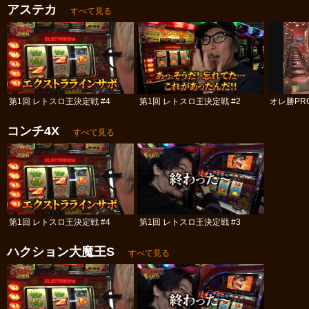
アステカ
すべて見る
第1回 レトスロ王決定戦 #4
第1回 レトスロ王決定戦 #2
オレ勝PRO
コンチ4X
すべて見る
第1回 レトスロ王決定戦 #4
第1回 レトスロ王決定戦 #3
ハクション大魔王S
すべて見る