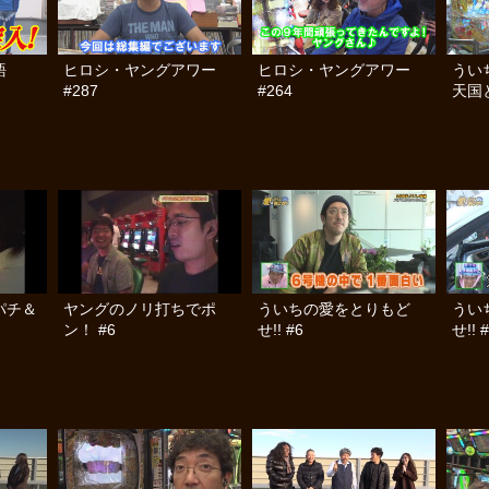
語
ヒロシ・ヤングアワー
ヒロシ・ヤングアワー
うい
#287
#264
天国と
パチ＆
ヤングのノリ打ちでポ
ういちの愛をとりもど
うい
ン！ #6
せ!! #6
せ!! 