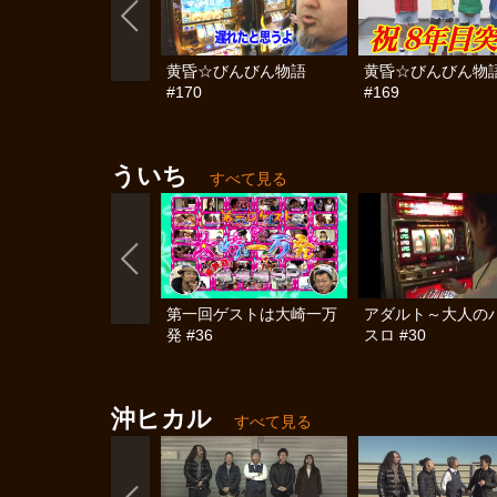
黄昏☆びんびん物語
黄昏☆びんびん物
#170
#169
ういち
すべて見る
第一回ゲストは大崎一万
アダルト～大人の
発 #36
スロ #30
沖ヒカル
すべて見る