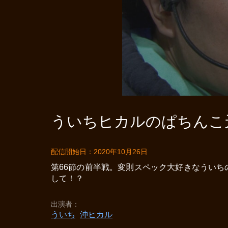
ういちヒカルのぱちんこ天
配信開始日：2020年10月26日
第66節の前半戦。変則スペック大好きなうい
して！？
出演者
ういち
沖ヒカル