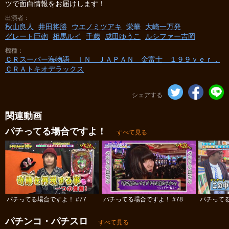
ツで面白情報をお届けします！
出演者
秋山良人
井田将勝
ウエノミツアキ
栄華
大崎一万発
グレート巨砲
相馬ルイ
千歳
成田ゆうこ
ルシファー吉岡
機種
ＣＲスーパー海物語 ＩＮ ＪＡＰＡＮ 金富士 １９９ｖｅｒ．
ＣＲＡトキオデラックス
シェアする
関連動画
パチってる場合ですよ！
すべて見る
パチってる場合ですよ！ #77
パチってる場合ですよ！ #78
パチってる
パチンコ・パチスロ
すべて見る