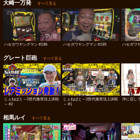
大崎一万発
すべて見る
ハセガワヤングマン #196
ハセガワヤングマン #195
ハセガワヤ
グレート巨砲
すべて見る
じぇねばと～3世代激突頂上決戦
じぇねばと～3世代激突頂上決戦
沖に召して
～ #2
～ #1
相馬ルイ
すべて見る