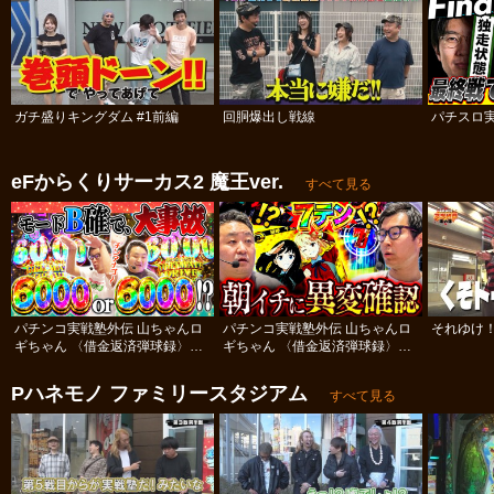
ガチ盛りキングダム #1前編
回胴爆出し戦線
パチスロ実
eFからくりサーカス2 魔王ver.
すべて見る
パチンコ実戦塾外伝 山ちゃんロ
パチンコ実戦塾外伝 山ちゃんロ
それゆけ！
ギちゃん 〈借金返済弾球録〉
ギちゃん 〈借金返済弾球録〉
#110
#109
Pハネモノ ファミリースタジアム
すべて見る