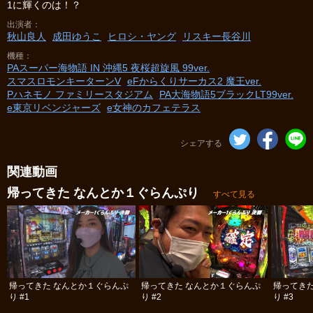
1に輝くのは！？
出演者
秋山良人
成田ゆうこ
ヒロシ・ヤング
リスキー長谷川
機種
PAスーパー海物語 IN 沖縄5 夜桜超旋風 99ver.
スマスロモンキーターンV
eFからくりサーカス2 魔王ver.
Pハネモノ ファミリースタジアム
PA大海物語5ブラックLT99ver.
e東京リベンジャーズ
e女神のカフェテラス
シェアする
関連動画
帰ってきた なんとか１ぐらんぷり
すべて見る
帰ってきた なんとか１ぐらんぷ
帰ってきた なんとか１ぐらんぷ
帰ってき
り #1
り #2
り #3