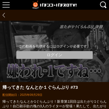
この動画を視聴するにはログインが必要です。
ログイン
帰ってきた なんとか１ぐらんぷり #73
配信開始日：2025年09月29日
帰ってきたなんとか1ぐらんぷり！新章第1回目は出たがり1ぐらん
ぷり！自己顕示欲の塊の3人のライターが登場！果たして、出たがり