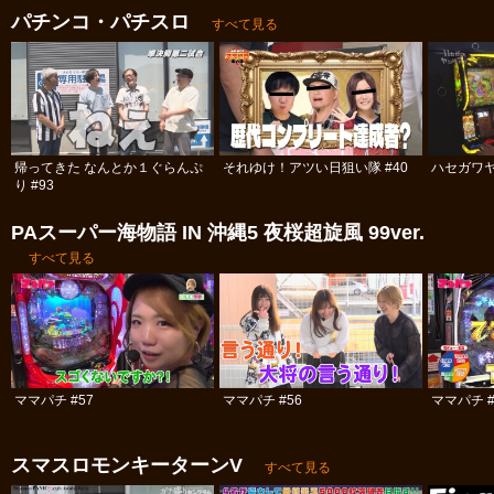
パチンコ・パチスロ
すべて見る
帰ってきた なんとか１ぐらんぷ
それゆけ！アツい日狙い隊 #40
ハセガワヤ
り #93
PAスーパー海物語 IN 沖縄5 夜桜超旋風 99ver.
すべて見る
ママパチ #57
ママパチ #56
ママパチ #
スマスロモンキーターンV
すべて見る