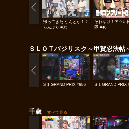
帰ってきた なんとか１ぐ
それゆけ！アツい
らんぷり #93
隊 #40
ＳＬＯＴバジリスク～甲賀忍法帖
S-1 GRAND PRIX #656
S-1 GRAND PRIX 
千歳
すべて見る