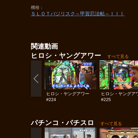
機種
ＳＬＯＴバジリスク～甲賀忍法帖～ＩＩＩ
関連動画
ヒロシ・ヤングアワー
すべて見る
ヒロシ・ヤングアワー
ヒロシ・ヤングア
#224
#225
パチンコ・パチスロ
すべて見る