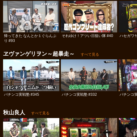
帰ってきた なんとか１ぐらんぷ
それゆけ！アツい日狙い隊 #40
ハセガワヤ
り #93
ヱヴァンゲリヲン～超暴走～
すべて見る
パチンコ実戦塾 #345
パチンコ実戦塾 #332
パチンコ実
秋山良人
すべて見る