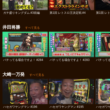
ガチ盛りキングダム #3前編
第1回 レトスロ王決定戦 #4
第1回 レ
井田将勝
すべて見る
パチってる場合ですよ！ #284
パチってる場合ですよ！ #283
パチってる
大崎一万発
すべて見る
ハセガワヤングマン #196
ハセガワヤングマン #195
ハセガワヤ