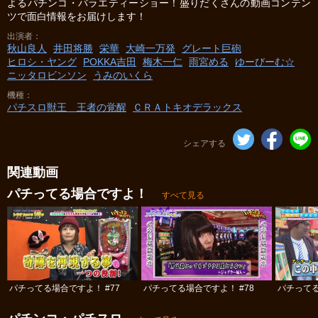
よるパチンコ・バラエティーショー！盛りだくさんの動画コンテン
ツで面白情報をお届けします！
出演者
秋山良人
井田将勝
栄華
大崎一万発
グレート巨砲
ヒロシ・ヤング
POKKA吉田
梅木一仁
雨宮める
ゆーびーむ☆
ニッタロビンソン
うみのいくら
機種
パチスロ獣王 王者の覚醒
ＣＲＡトキオデラックス
シェアする
関連動画
パチってる場合ですよ！
すべて見る
パチってる場合ですよ！ #77
パチってる場合ですよ！ #78
パチってる