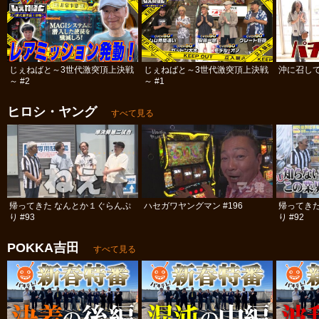
じぇねばと～3世代激突頂上決戦
じぇねばと～3世代激突頂上決戦
沖に召して
～ #2
～ #1
ヒロシ・ヤング
すべて見る
帰ってきた なんとか１ぐらんぷ
ハセガワヤングマン #196
帰ってき
り #93
り #92
POKKA吉田
すべて見る