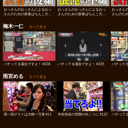
おっさんのおっさんによるおっ
おっさんのおっさんによるおっ
おっさん
さんのための新春ぱちんこ大会in
さんのための新春ぱちんこ大会in
さんのため
マルハン川越店 #後編
マルハン川越店 #中編
マルハン川
梅木一仁
すべて見る
パチってる場合ですよ！ #228
パチってる場合ですよ！ #225
パチってる
雨宮める
すべて見る
第一回ゲストは大崎一万発 #11
木村魚拓の窓際の向こうに #122
パチってる