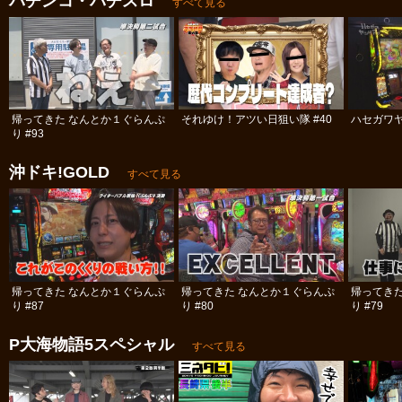
パチンコ・パチスロ
すべて見る
帰ってきた なんとか１ぐらんぷ
それゆけ！アツい日狙い隊 #40
ハセガワヤ
り #93
沖ドキ!GOLD
すべて見る
帰ってきた なんとか１ぐらんぷ
帰ってきた なんとか１ぐらんぷ
帰ってき
り #87
り #80
り #79
P大海物語5スペシャル
すべて見る