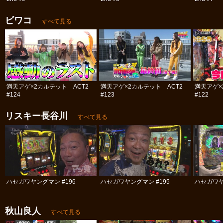
ビワコ
すべて見る
満天アゲ×2カルテット ACT2
満天アゲ×2カルテット ACT2
満天アゲ×
#124
#123
#122
リスキー長谷川
すべて見る
ハセガワヤングマン #196
ハセガワヤングマン #195
ハセガワヤ
秋山良人
すべて見る