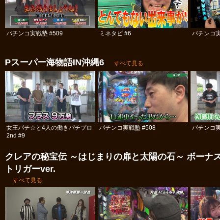
パチンコ実戦塾 #509
ミネタビ #6
パチンコ実
Pスーパー海物語IN沖縄6
すべて見る
女王パチ☆と4人の働きパチプロ
パチンコ実戦塾 #508
パチンコ実
2nd #9
クレアの秘宝伝 ～はじまりの扉と太陽の石～ ボーナ
トリガーver.
すべて見る