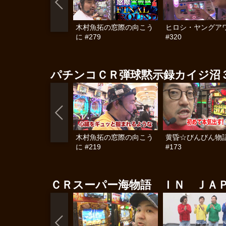
木村魚拓の窓際の向こう
ヒロシ・ヤングア
に #279
#320
パチンコＣＲ弾球黙示録カイジ沼
木村魚拓の窓際の向こう
黄昏☆びんびん物
に #219
#173
ＣＲスーパー海物語 ＩＮ ＪＡ