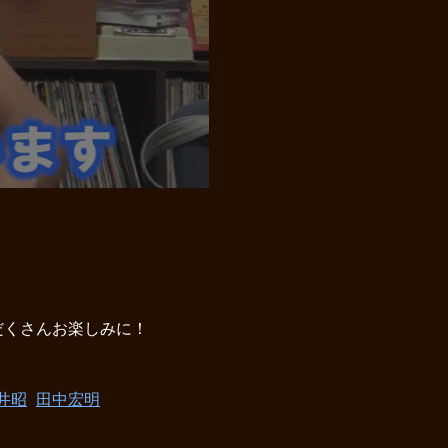
だくさんお楽しみに！
井昭
田中宏明