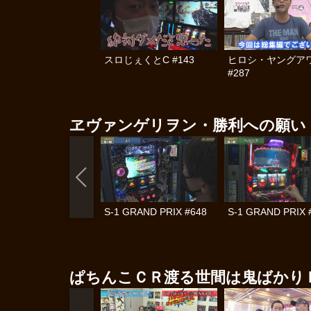
スロじぇくとC #143
ヒロシ・ヤングア
#287
ヱヴァンゲリヲン・勝利への願い
S-1 GRAND PRIX #648
S-1 GRAND PRIX 
ぱちんこＣＲ渡る世間は鬼ばかり