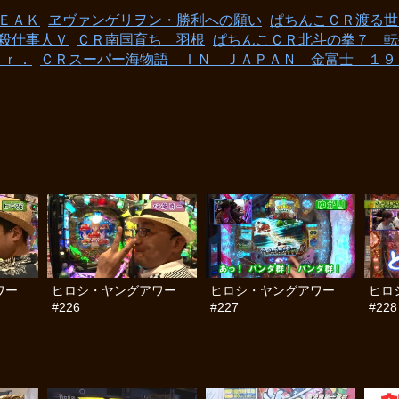
ＥＡＫ
ヱヴァンゲリヲン・勝利への願い
ぱちんこＣＲ渡る世
殺仕事人Ｖ
ＣＲ南国育ち 羽根
ぱちんこＣＲ北斗の拳７ 転
ｅｒ．
ＣＲスーパー海物語 ＩＮ ＪＡＰＡＮ 金富士 １９
ワー
ヒロシ・ヤングアワー
ヒロシ・ヤングアワー
ヒロ
#226
#227
#228