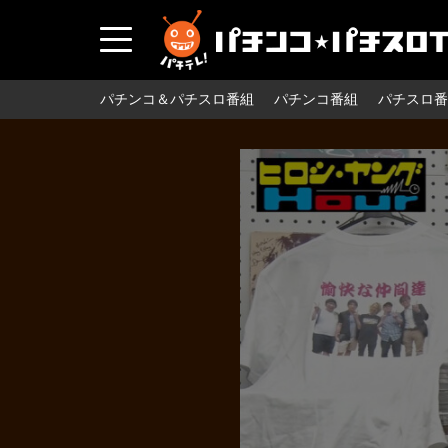
パチンコ＆パチスロ番組
パチンコ番組
パチスロ番