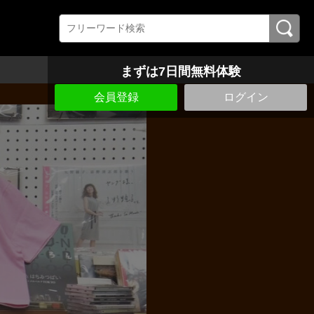
まずは7日間無料体験
会員登録
ログイン