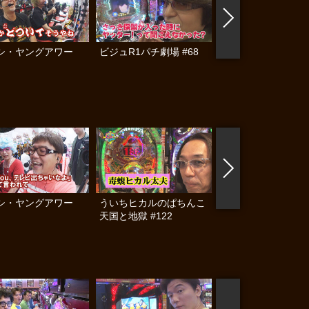
シ・ヤングアワー
ビジュR1パチ劇場 #68
閉店くんがGO2 #2
シ・ヤングアワー
ういちヒカルのぱちんこ
水瀬＆りっきぃ☆の
天国と地獄 #122
クオン #199