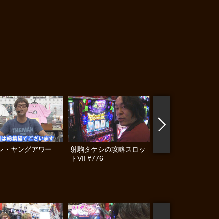
シ・ヤングアワー
射駒タケシの攻略スロッ
ヒロシ・ヤングアワ
トVII #776
#270